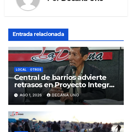
Entrada relacionada
LOCAL
OTROS
Central de barrios advierte
retrasos en Proyecto Integral
de Agua y Alcantarillado para
AGO 1, 2026
DECANA UNO
Juliaca