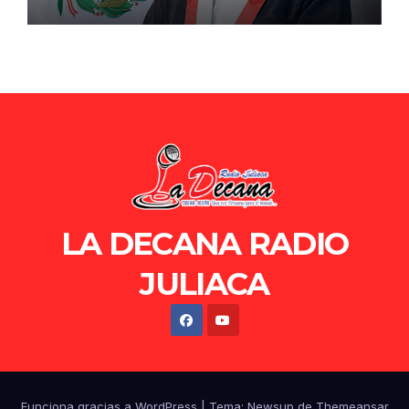
de Ollanta Humala
LA DECANA RADIO
JULIACA
Funciona gracias a WordPress
|
Tema: Newsup de
Themeansar