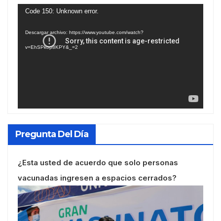
Reproductor
Code 150: Unknown error.
de
Descargar archivo: https://www.youtube.com/watch?
vídeo
v=EhSPkop8KPY&_=2
Pregunta Del Día
¿Esta usted de acuerdo que solo personas
vacunadas ingresen a espacios cerrados?