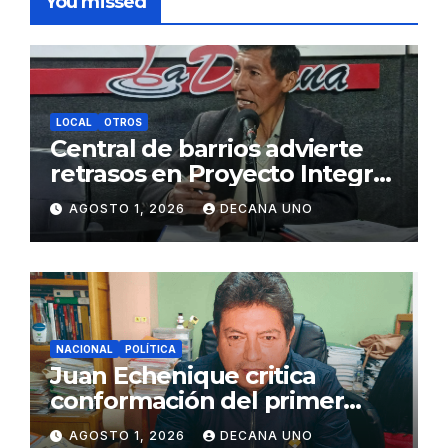
You missed
LOCAL
OTROS
Central de barrios advierte
retrasos en Proyecto Integral
de Agua y Alcantarillado para
AGOSTO 1, 2026
DECANA UNO
Juliaca
NACIONAL
POLÍTICA
Juan Echenique critica
conformación del primer
gabinete ministerial de Keiko
AGOSTO 1, 2026
DECANA UNO