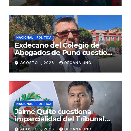
Fujimori
NACIONAL
POLÍTICA
Exdecano del Colegio de
Abogados de Puno cuestiona
propuestas sobre seguridad
AGOSTO 1, 2026
DECANA UNO
ciudadana
NACIONAL
POLÍTICA
Jaime Quito cuestiona
imparcialidad del Tribunal
Constitucional tras liberación
AGOSTO 1, 2026
DECANA UNO