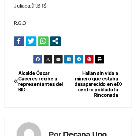
Juliaca.(F.B.R)
R.G.Q
Alcalde Óscar
Hallan sin vida a
Navegación
Cáceres recibe a
minero que estaba
representantes del
desaparecido en el
de
BID
centro poblado la
Rinconada
entradas
Por
Decana Uno