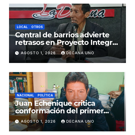
LOCAL
OTROS
Central de barrios advierte
retrasos en Proyecto Integral
de Agua y Alcantarillado para
AGOSTO 1, 2026
DECANA UNO
Juliaca
NACIONAL
POLÍTICA
Juan Echenique critica
conformación del primer
gabinete ministerial de Keiko
AGOSTO 1, 2026
DECANA UNO
Fujimori