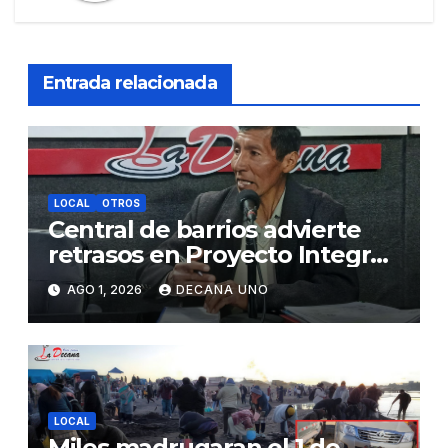
Entrada relacionada
LOCAL
OTROS
Central de barrios advierte
retrasos en Proyecto Integral
de Agua y Alcantarillado para
AGO 1, 2026
DECANA UNO
Juliaca
LOCAL
Miles madrugaran el 1 de