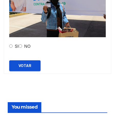
SI
NO
VOTAR
You missed