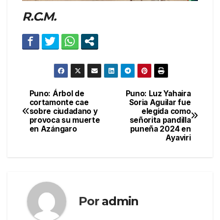
R.C.M.
Puno: Árbol de
Puno: Luz Yahaira
Navegación
cortamonte cae
Soria Aguilar fue
sobre ciudadano y
elegida como
de
provoca su muerte
señorita pandilla
en Azángaro
puneña 2024 en
entradas
Ayaviri
Por
admin