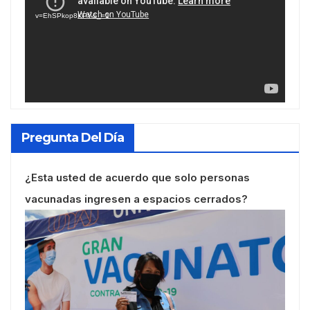
vídeo
v=EhSPkop8KPY&_=1
Pregunta Del Día
¿Esta usted de acuerdo que solo personas
vacunadas ingresen a espacios cerrados?