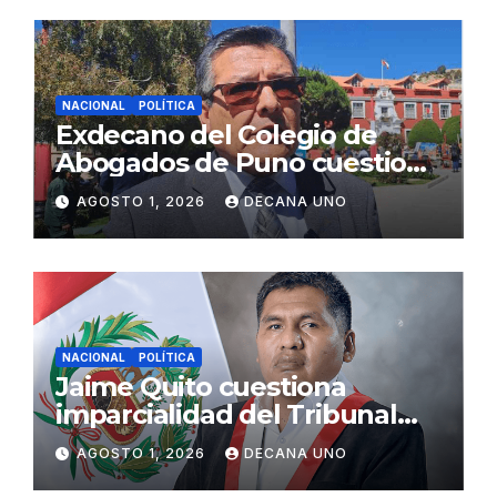
NACIONAL
POLÍTICA
Exdecano del Colegio de
Abogados de Puno cuestiona
propuestas sobre seguridad
AGOSTO 1, 2026
DECANA UNO
ciudadana
NACIONAL
POLÍTICA
Jaime Quito cuestiona
imparcialidad del Tribunal
Constitucional tras liberación
AGOSTO 1, 2026
DECANA UNO
de Ollanta Humala