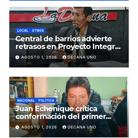
LOCAL
OTROS
Central de barrios advierte
retrasos en Proyecto Integral
de Agua y Alcantarillado para
AGOSTO 1, 2026
DECANA UNO
Juliaca
NACIONAL
POLÍTICA
Juan Echenique critica
conformación del primer
gabinete ministerial de Keiko
AGOSTO 1, 2026
DECANA UNO
Fujimori