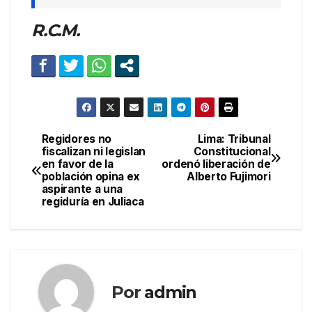
R.C.M.
Regidores no
Lima: Tribunal
Navegación
fiscalizan ni legislan
Constitucional
en favor de la
ordenó liberación de
de
población opina ex
Alberto Fujimori
aspirante a una
entradas
regiduría en Juliaca
Por
admin