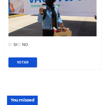
SI
NO
VOTAR
You missed