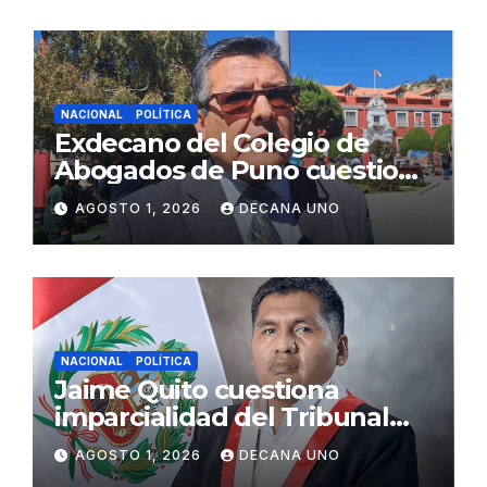
NACIONAL
POLÍTICA
Exdecano del Colegio de
Abogados de Puno cuestiona
propuestas sobre seguridad
AGOSTO 1, 2026
DECANA UNO
ciudadana
NACIONAL
POLÍTICA
Jaime Quito cuestiona
imparcialidad del Tribunal
Constitucional tras liberación
AGOSTO 1, 2026
DECANA UNO
de Ollanta Humala