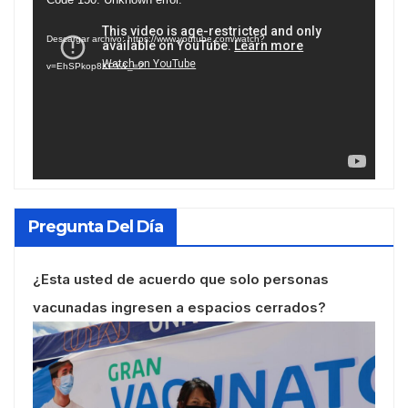
de
Descargar archivo: https://www.youtube.com/watch?
vídeo
v=EhSPkop8KPY&_=2
Pregunta Del Día
¿Esta usted de acuerdo que solo personas
vacunadas ingresen a espacios cerrados?