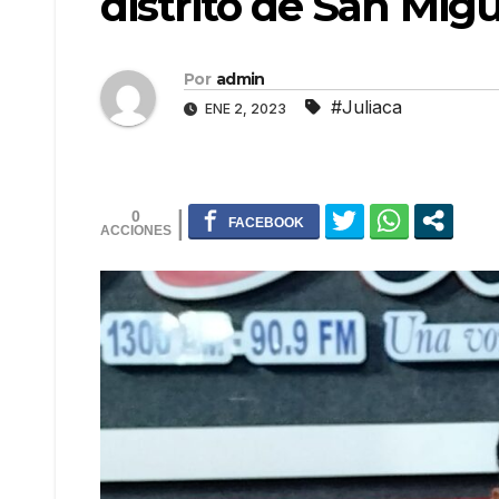
distrito de San Mig
Por
admin
#Juliaca
ENE 2, 2023
0