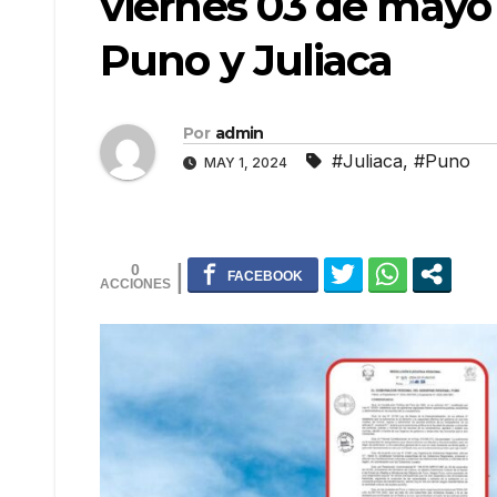
viernes 03 de mayo
Puno y Juliaca
Por
admin
#Juliaca
,
#Puno
MAY 1, 2024
0