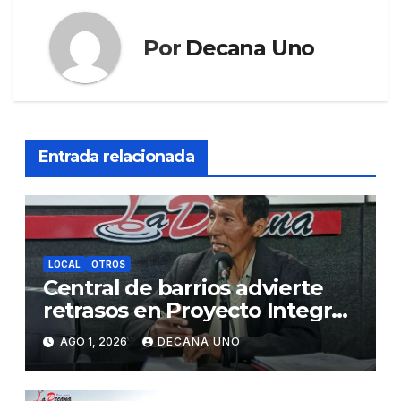
Por
Decana Uno
Entrada relacionada
LOCAL
OTROS
Central de barrios advierte
retrasos en Proyecto Integral
de Agua y Alcantarillado para
AGO 1, 2026
DECANA UNO
Juliaca