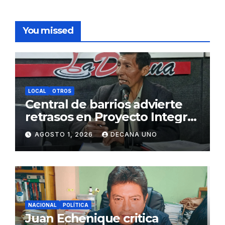
You missed
LOCAL
OTROS
Central de barrios advierte
retrasos en Proyecto Integral
de Agua y Alcantarillado para
AGOSTO 1, 2026
DECANA UNO
Juliaca
NACIONAL
POLÍTICA
Juan Echenique critica