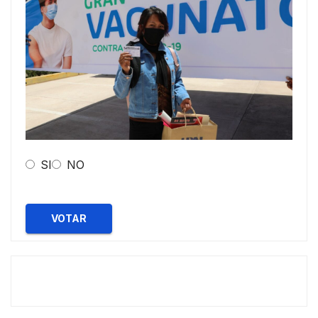
SI
NO
VOTAR