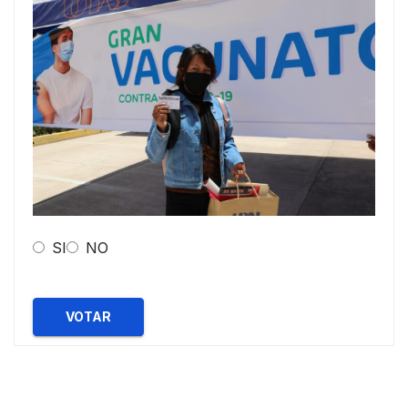
SI
NO
VOTAR