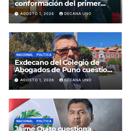
conformación del primer
gabinete ministerial de Keiko
AGOSTO 1, 2026
DECANA UNO
Fujimori
NACIONAL
POLÍTICA
Exdecano del Colegio de
Abogados de Puno cuestiona
propuestas sobre seguridad
AGOSTO 1, 2026
DECANA UNO
ciudadana
NACIONAL
POLÍTICA
Jaime Quito cuestiona