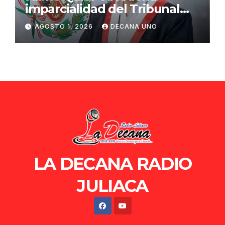
imparcialidad del Tribunal
Constitucional tras liberación
AGOSTO 1, 2026
DECANA UNO
de Ollanta Humala
LA DECANA RADIO
JULIACA