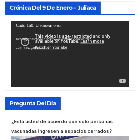
Crónica Del 9 De Enero – Juliaca
Reproductor
Code 150: Unknown error.
de
Descargar archivo: https://www.youtube.com/watch?
vídeo
v=EhSPkop8KPY&_=2
Pregunta Del Día
¿Esta usted de acuerdo que solo personas
vacunadas ingresen a espacios cerrados?