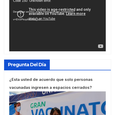
Reproductor
Code 150: Unknown error.
de
Descargar archivo: https://www.youtube.com/watch?
vídeo
v=EhSPkop8KPY&_=2
Pregunta Del Día
¿Esta usted de acuerdo que solo personas
vacunadas ingresen a espacios cerrados?