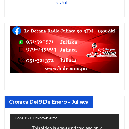
« Jul
Crónica Del 9 De Enero – Juliaca
Reproductor
Code 150: Unknown error.
de