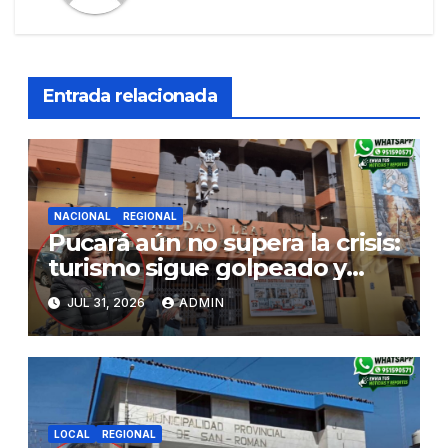
Entrada relacionada
NACIONAL
REGIONAL
Pucará aún no supera la crisis:
turismo sigue golpeado y
alcaldesa exige al nuevo
JUL 31, 2026
ADMIN
Gobierno fondos para obras
paralizadas
LOCAL
REGIONAL