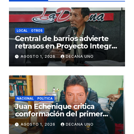
LOCAL
OTROS
Central de barrios advierte
retrasos en Proyecto Integral
de Agua y Alcantarillado para
AGOSTO 1, 2026
DECANA UNO
Juliaca
NACIONAL
POLÍTICA
Juan Echenique critica
conformación del primer
gabinete ministerial de Keiko
AGOSTO 1, 2026
DECANA UNO
Fujimori