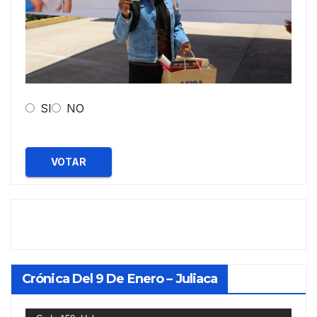
SI
NO
VOTAR
Crónica Del 9 De Enero – Juliaca