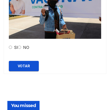
SI
NO
VOTAR
You missed