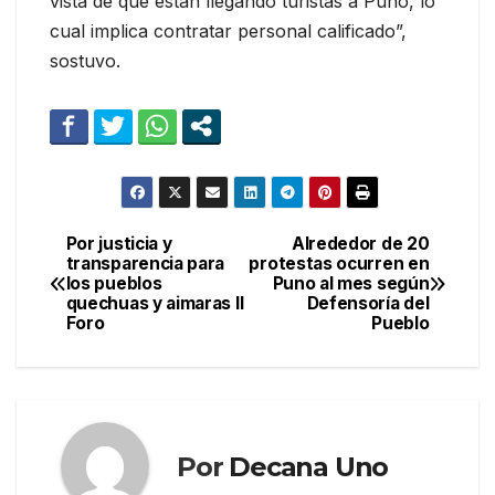
vista de que están llegando turistas a Puno, lo
cual implica contratar personal calificado”,
sostuvo.
Por justicia y
Alrededor de 20
Navegación
transparencia para
protestas ocurren en
los pueblos
Puno al mes según
de
quechuas y aimaras II
Defensoría del
Foro
Pueblo
entradas
Por
Decana Uno