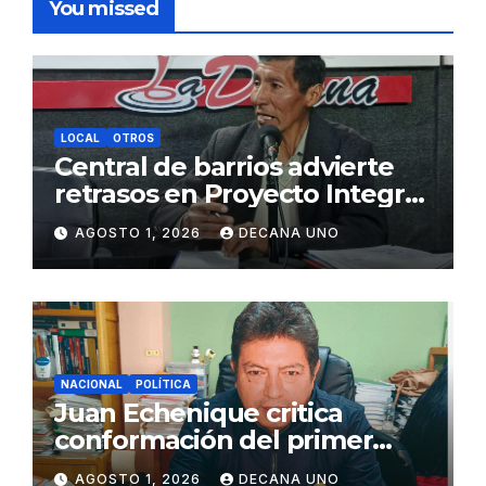
You missed
LOCAL
OTROS
Central de barrios advierte
retrasos en Proyecto Integral
de Agua y Alcantarillado para
AGOSTO 1, 2026
DECANA UNO
Juliaca
NACIONAL
POLÍTICA
Juan Echenique critica
conformación del primer
gabinete ministerial de Keiko
AGOSTO 1, 2026
DECANA UNO