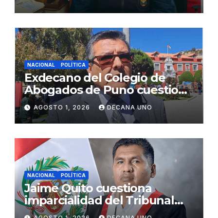
Fujimori
NACIONAL
POLÍTICA
Exdecano del Colegio de
Abogados de Puno cuestiona
propuestas sobre seguridad
AGOSTO 1, 2026
DECANA UNO
ciudadana
NACIONAL
POLÍTICA
Jaime Quito cuestiona
imparcialidad del Tribunal
Constitucional tras liberación
AGOSTO 1, 2026
DECANA UNO