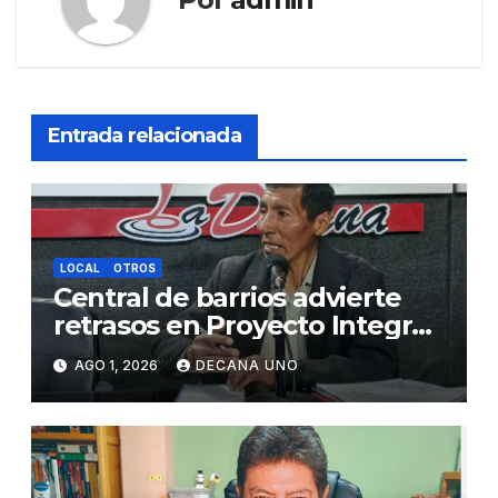
Entrada relacionada
LOCAL
OTROS
Central de barrios advierte
retrasos en Proyecto Integral
de Agua y Alcantarillado para
AGO 1, 2026
DECANA UNO
Juliaca