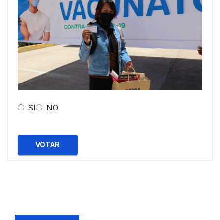
SI
NO
VOTAR