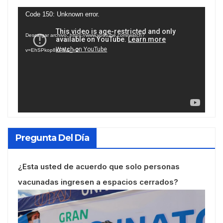
Reproductor
Code 150: Unknown error.
de
Descargar archivo: https://www.youtube.com/watch?
vídeo
v=EhSPkop8KPY&_=2
Pregunta Del Día
¿Esta usted de acuerdo que solo personas
vacunadas ingresen a espacios cerrados?