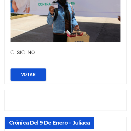
SI
NO
VOTAR
Crónica Del 9 De Enero – Juliaca