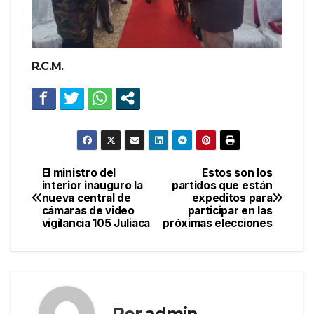
R.C.M.
El ministro del
Estos son los
Navegación
interior inauguro la
partidos que están
nueva central de
expeditos para
de
cámaras de video
participar en las
vigilancia 105 Juliaca
próximas elecciones
entradas
Por
admin