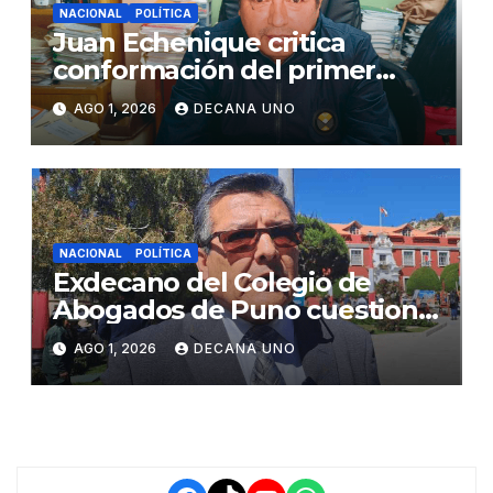
NACIONAL
POLÍTICA
Juan Echenique critica
conformación del primer
gabinete ministerial de Keiko
AGO 1, 2026
DECANA UNO
Fujimori
NACIONAL
POLÍTICA
Exdecano del Colegio de
Abogados de Puno cuestiona
propuestas sobre seguridad
AGO 1, 2026
DECANA UNO
ciudadana