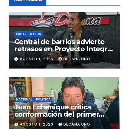
LOCAL
OTROS
Central de barrios advierte
retrasos en Proyecto Integral
de Agua y Alcantarillado para
AGOSTO 1, 2026
DECANA UNO
Juliaca
NACIONAL
POLÍTICA
Juan Echenique critica
conformación del primer
gabinete ministerial de Keiko
AGOSTO 1, 2026
DECANA UNO
Fujimori