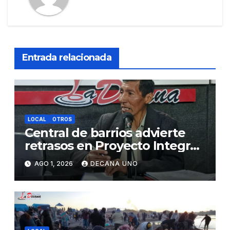
Entrada relacionada
LOCAL
OTROS
Central de barrios advierte
retrasos en Proyecto Integral
de Agua y Alcantarillado para
AGO 1, 2026
DECANA UNO
Juliaca