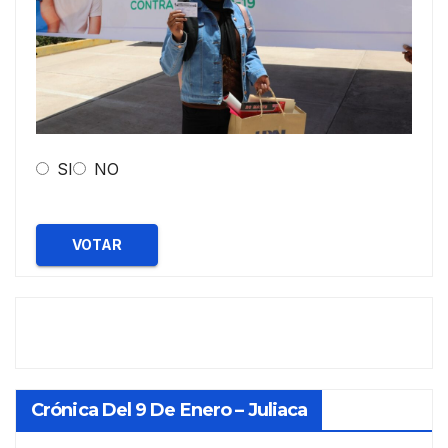
SI
NO
VOTAR
Crónica Del 9 De Enero – Juliaca