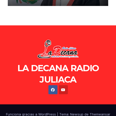
de Ollanta Humala
LA DECANA RADIO
JULIACA
Funciona gracias a WordPress
|
Tema: Newsup de
Themeansar