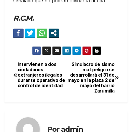
señalado que no podrán olvidar la deuda.
R.C.M.
Intervienen a dos
Simulacro de sismo
Navegación
ciudadanos
mutipeligro se
extranjeros ilegales
desarrollará el 31 de
de
durante operativo de
mayo en la plaza 2 de
control de identidad
mayo del barrio
entradas
Zarumilla
Por
admin