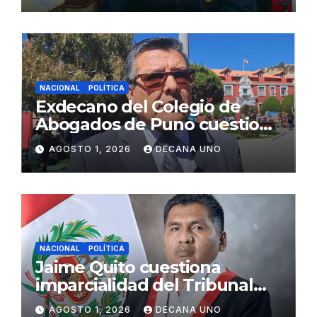
NACIONAL
POLÍTICA
Exdecano del Colegio de
Abogados de Puno cuestiona
propuestas sobre seguridad
AGOSTO 1, 2026
DECANA UNO
ciudadana
NACIONAL
POLÍTICA
Jaime Quito cuestiona
imparcialidad del Tribunal
Constitucional tras liberación
AGOSTO 1, 2026
DECANA UNO