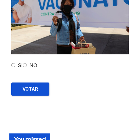
SI
NO
VOTAR
You missed