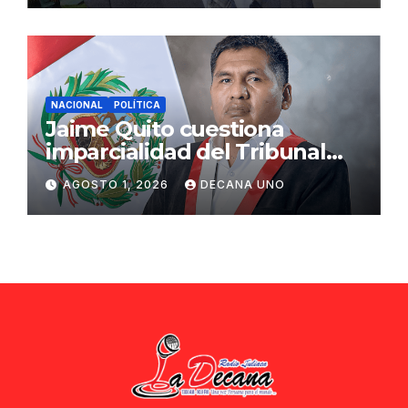
NACIONAL
POLÍTICA
Jaime Quito cuestiona
imparcialidad del Tribunal
Constitucional tras liberación
AGOSTO 1, 2026
DECANA UNO
de Ollanta Humala