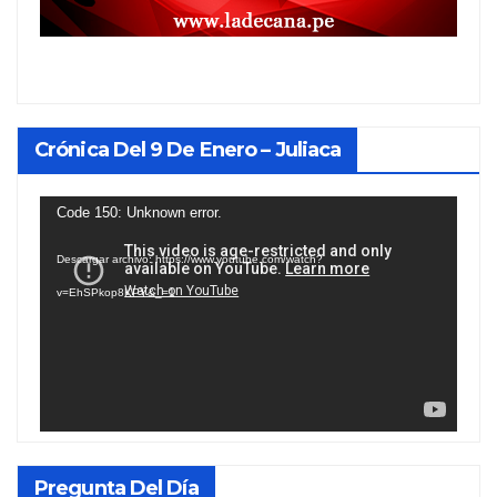
Crónica Del 9 De Enero – Juliaca
Reproductor
Code 150: Unknown error.
de
Descargar archivo: https://www.youtube.com/watch?
vídeo
v=EhSPkop8KPY&_=1
Pregunta Del Día