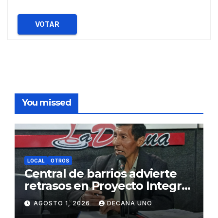
VOTAR
You missed
LOCAL
OTROS
Central de barrios advierte
retrasos en Proyecto Integral
de Agua y Alcantarillado para
AGOSTO 1, 2026
DECANA UNO
Juliaca