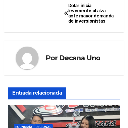
Dólar inicia
Navegación
levemente al alza
ante mayor demanda
de
de inversionistas
entradas
Por
Decana Uno
Entrada relacionada
ECONOMÍA
REGIONAL