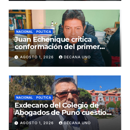
NACIONAL
POLÍTICA
Juan Echenique critica
conformación del primer
gabinete ministerial de Keiko
AGOSTO 1, 2026
DECANA UNO
Fujimori
NACIONAL
POLÍTICA
Exdecano del Colegio de
Abogados de Puno cuestiona
propuestas sobre seguridad
AGOSTO 1, 2026
DECANA UNO
ciudadana