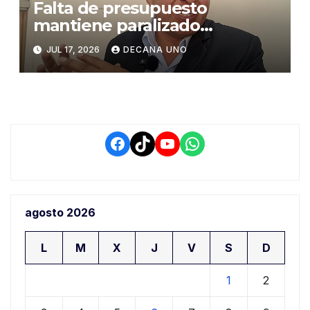
Falta de presupuesto
mantiene paralizado
expediente técnico de la
JUL 17, 2026
DECANA UNO
Presa Huajchani
Facebook
TikTok
YouTube
WhatsApp
agosto 2026
L
M
X
J
V
S
D
1
2