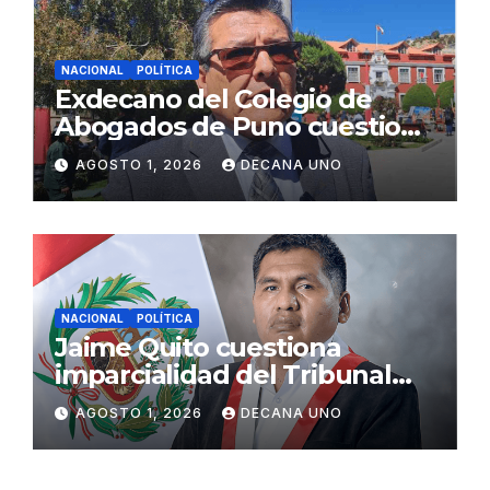
NACIONAL
POLÍTICA
Exdecano del Colegio de
Abogados de Puno cuestiona
propuestas sobre seguridad
AGOSTO 1, 2026
DECANA UNO
ciudadana
NACIONAL
POLÍTICA
Jaime Quito cuestiona
imparcialidad del Tribunal
Constitucional tras liberación
AGOSTO 1, 2026
DECANA UNO
de Ollanta Humala