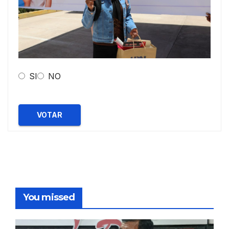
SI
NO
VOTAR
You missed