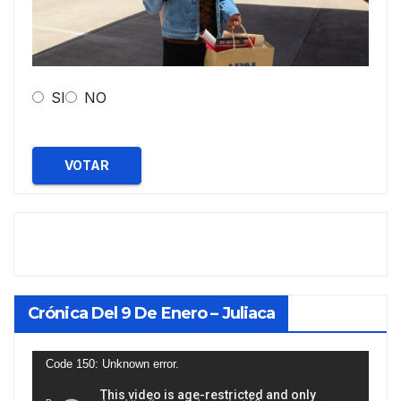
SI
NO
VOTAR
Crónica Del 9 De Enero – Juliaca
Reproductor
Code 150: Unknown error.
de