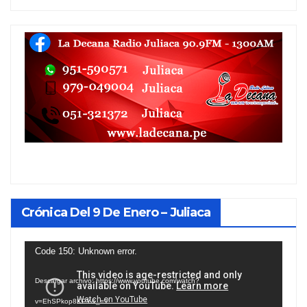
Crónica Del 9 De Enero – Juliaca
Reproductor
Code 150: Unknown error.
de
Descargar archivo: https://www.youtube.com/watch?
vídeo
v=EhSPkop8KPY&_=1