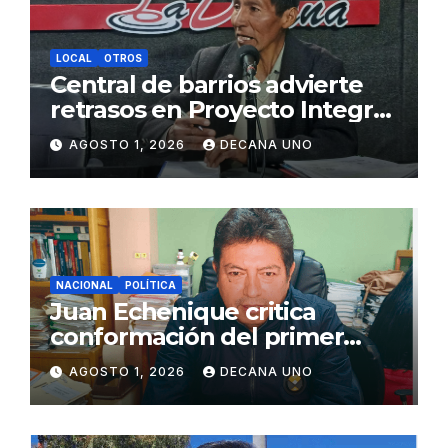
LOCAL
OTROS
Central de barrios advierte
retrasos en Proyecto Integral
de Agua y Alcantarillado para
AGOSTO 1, 2026
DECANA UNO
Juliaca
NACIONAL
POLÍTICA
Juan Echenique critica
conformación del primer
gabinete ministerial de Keiko
AGOSTO 1, 2026
DECANA UNO
Fujimori