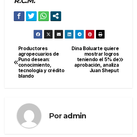
R.C.M.
Productores
Dina Boluarte quiere
Navegación
agropecuarios de
mostrar logros
Puno desean:
teniendo el 5% de
de
conocimiento,
aprobación, analiza
tecnología y crédito
Juan Sheput
entradas
blando
Por
admin