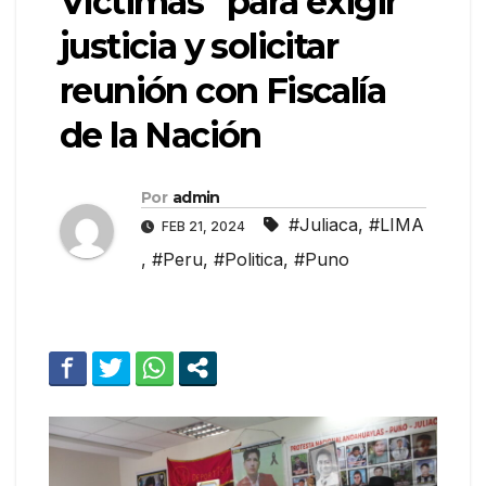
Víctimas” para exigir
justicia y solicitar
reunión con Fiscalía
de la Nación
Por
admin
#Juliaca
,
#LIMA
FEB 21, 2024
,
#Peru
,
#Politica
,
#Puno