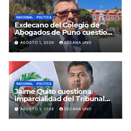
NACIONAL
POLÍTICA
Exdecano del Colegio de
Abogados de Puno cuestiona
propuestas sobre seguridad
AGOSTO 1, 2026
DECANA UNO
ciudadana
NACIONAL
POLÍTICA
Jaime Quito cuestiona
imparcialidad del Tribunal
Constitucional tras liberación
AGOSTO 1, 2026
DECANA UNO
de Ollanta Humala