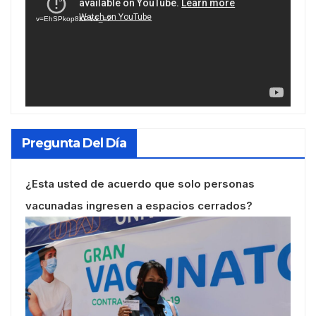
vídeo
v=EhSPkop8KPY&_=2
Pregunta Del Día
¿Esta usted de acuerdo que solo personas
vacunadas ingresen a espacios cerrados?