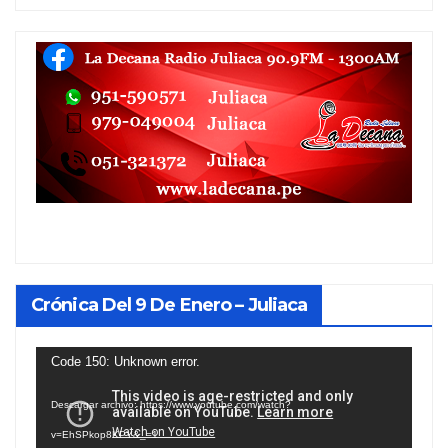
Crónica Del 9 De Enero – Juliaca
Reproductor
Code 150: Unknown error.
de
Descargar archivo: https://www.youtube.com/watch?
vídeo
v=EhSPkop8KPY&_=1