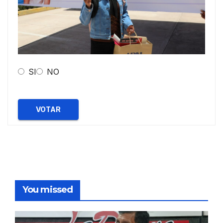
SI
NO
VOTAR
You missed