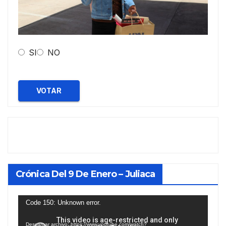
SI
NO
VOTAR
Crónica Del 9 De Enero – Juliaca
Reproductor
Code 150: Unknown error.
de
Descargar archivo: https://www.youtube.com/watch?