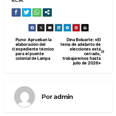
R.C.M.
Puno: Aprueban la
Dina Boluarte: «El
Navegación
elaboración del
tema de adelanto de
expediente técnico
elecciones está
de
para el puente
cerrado,
colonial de Lampa
trabajaremos hasta
entradas
julio de 2026»
Por
admin