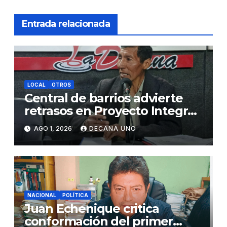
Entrada relacionada
LOCAL
OTROS
Central de barrios advierte
retrasos en Proyecto Integral
de Agua y Alcantarillado para
AGO 1, 2026
DECANA UNO
Juliaca
NACIONAL
POLÍTICA
Juan Echenique critica
conformación del primer