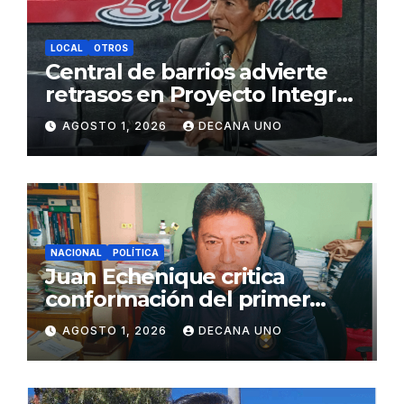
LOCAL
OTROS
Central de barrios advierte
retrasos en Proyecto Integral
de Agua y Alcantarillado para
AGOSTO 1, 2026
DECANA UNO
Juliaca
NACIONAL
POLÍTICA
Juan Echenique critica
conformación del primer
gabinete ministerial de Keiko
AGOSTO 1, 2026
DECANA UNO
Fujimori