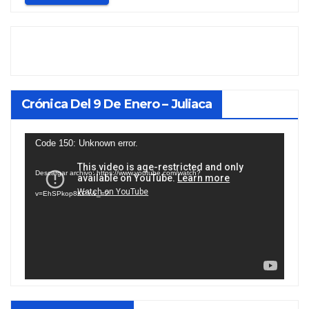
Crónica Del 9 De Enero – Juliaca
Reproductor
Code 150: Unknown error.
de
Descargar archivo: https://www.youtube.com/watch?
vídeo
v=EhSPkop8KPY&_=2