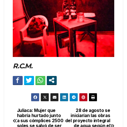
R.C.M.
Juliaca: Mujer que
28 de agosto se
Navegación
habría hurtado junto
iniciarían las obras
a sus cómplices 2500
del proyecto integral
de
soles se salvó de ser
de agua según el