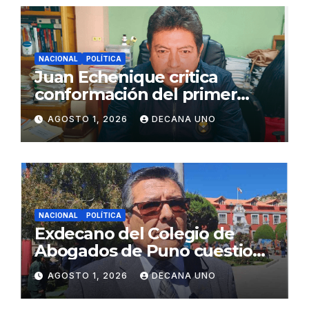
NACIONAL
POLÍTICA
Juan Echenique critica
conformación del primer
gabinete ministerial de Keiko
AGOSTO 1, 2026
DECANA UNO
Fujimori
NACIONAL
POLÍTICA
Exdecano del Colegio de
Abogados de Puno cuestiona
propuestas sobre seguridad
AGOSTO 1, 2026
DECANA UNO
ciudadana