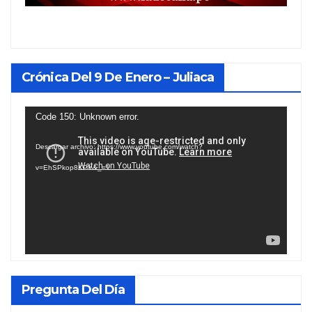
Crónica Del 9 De Enero – Juliaca
Reproductor
Code 150: Unknown error.
de
Descargar archivo: https://www.youtube.com/watch?
vídeo
v=EhSPkop8KPY&_=1
Pregunta Del Día