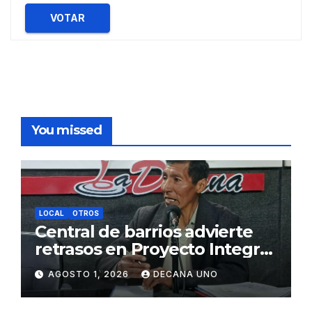
VOTAR
You missed
LOCAL
OTROS
Central de barrios advierte
retrasos en Proyecto Integral
de Agua y Alcantarillado para
AGOSTO 1, 2026
DECANA UNO
Juliaca