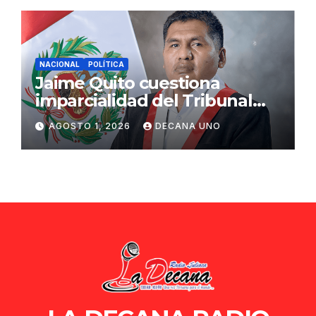
NACIONAL
POLÍTICA
Jaime Quito cuestiona
imparcialidad del Tribunal
Constitucional tras liberación
AGOSTO 1, 2026
DECANA UNO
de Ollanta Humala