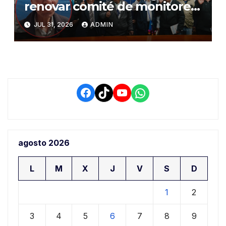
renovar comité de monitoreo
del PIAA por presuntos
JUL 31, 2026
ADMIN
conflictos de interés y
retrasos
Facebook
TikTok
YouTube
WhatsApp
agosto 2026
L
M
X
J
V
S
D
1
2
3
4
5
6
7
8
9