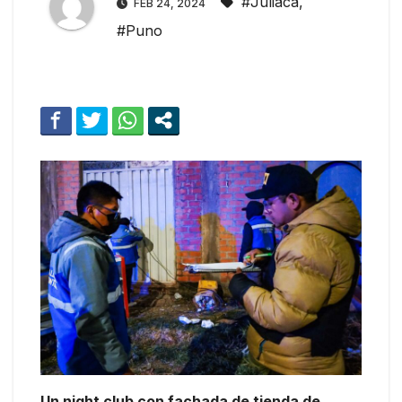
#Juliaca
,
FEB 24, 2024
#Puno
Un night club con fachada de tienda de