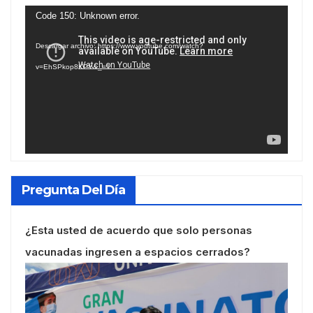
Reproductor
Code 150: Unknown error.
de
Descargar archivo: https://www.youtube.com/watch?
vídeo
v=EhSPkop8KPY&_=1
Pregunta Del Día
¿Esta usted de acuerdo que solo personas
vacunadas ingresen a espacios cerrados?