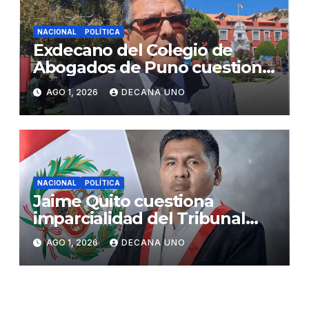
NACIONAL
POLÍTICA
Exdecano del Colegio de
Abogados de Puno cuestiona
propuestas sobre seguridad
AGO 1, 2026
DECANA UNO
ciudadana
NACIONAL
POLÍTICA
Jaime Quito cuestiona
imparcialidad del Tribunal
Constitucional tras liberación
AGO 1, 2026
DECANA UNO
de Ollanta Humala