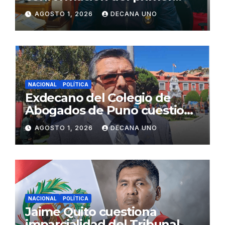
gabinete ministerial de Keiko
AGOSTO 1, 2026
DECANA UNO
Fujimori
NACIONAL
POLÍTICA
Exdecano del Colegio de
Abogados de Puno cuestiona
propuestas sobre seguridad
AGOSTO 1, 2026
DECANA UNO
ciudadana
NACIONAL
POLÍTICA
Jaime Quito cuestiona
imparcialidad del Tribunal