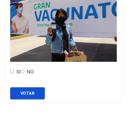
SI
NO
VOTAR