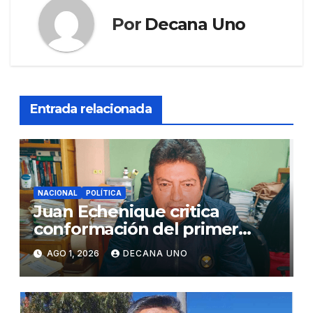
Por
Decana Uno
Entrada relacionada
NACIONAL
POLÍTICA
Juan Echenique critica
conformación del primer
gabinete ministerial de Keiko
AGO 1, 2026
DECANA UNO
Fujimori