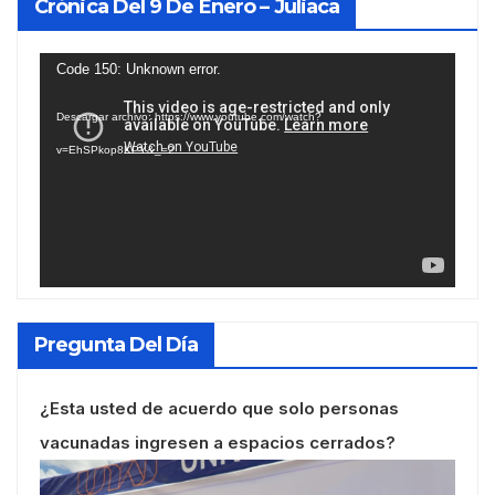
Crónica Del 9 De Enero – Juliaca
Reproductor
Code 150: Unknown error.
de
Descargar archivo: https://www.youtube.com/watch?
vídeo
v=EhSPkop8KPY&_=2
Pregunta Del Día
¿Esta usted de acuerdo que solo personas
vacunadas ingresen a espacios cerrados?