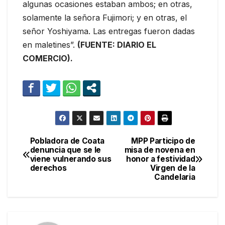
algunas ocasiones estaban ambos; en otras,
solamente la señora Fujimori; y en otras, el
señor Yoshiyama. Las entregas fueron dadas
en maletines”.
(FUENTE: DIARIO EL
COMERCIO).
Pobladora de Coata
MPP Participo de
Navegación
denuncia que se le
misa de novena en
viene vulnerando sus
honor a festividad
de
derechos
Virgen de la
Candelaria
entradas