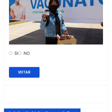
SI
NO
VOTAR