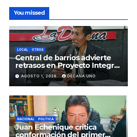
You missed
LOCAL
OTROS
Central de barrios advierte
retrasos en Proyecto Integral
de Agua y Alcantarillado para
AGOSTO 1, 2026
DECANA UNO
Juliaca
NACIONAL
POLÍTICA
Juan Echenique critica
conformación del primer