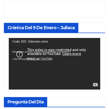
Crónica Del 9 De Enero – Juliaca
Reproductor
Code 150: Unknown error.
de
Descargar archivo: https://www.youtube.com/watch?
vídeo
v=EhSPkop8KPY&_=2
Pregunta Del Día