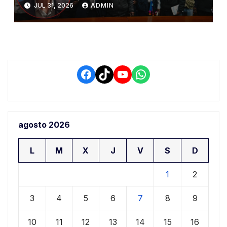
del PIAA por presuntos
JUL 31, 2026
ADMIN
conflictos de interés y
retrasos
Facebook
TikTok
YouTube
WhatsApp
agosto 2026
L
M
X
J
V
S
D
1
2
3
4
5
6
7
8
9
10
11
12
13
14
15
16