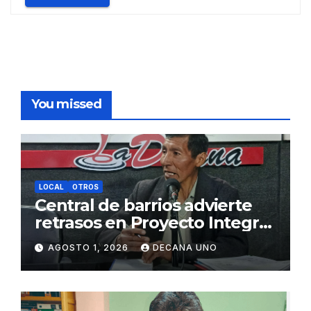
You missed
LOCAL
OTROS
Central de barrios advierte
retrasos en Proyecto Integral
de Agua y Alcantarillado para
AGOSTO 1, 2026
DECANA UNO
Juliaca