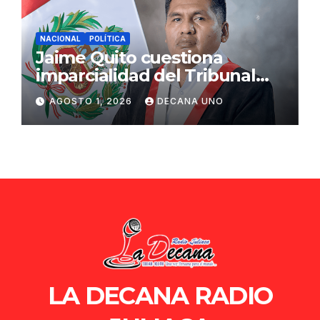
NACIONAL
POLÍTICA
Jaime Quito cuestiona
imparcialidad del Tribunal
Constitucional tras liberación
AGOSTO 1, 2026
DECANA UNO
de Ollanta Humala
LA DECANA RADIO