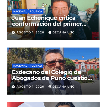
NACIONAL
POLÍTICA
Juan Echenique critica
conformación del primer
gabinete ministerial de Keiko
AGOSTO 1, 2026
DECANA UNO
Fujimori
NACIONAL
POLÍTICA
Exdecano del Colegio de
Abogados de Puno cuestiona
propuestas sobre seguridad
AGOSTO 1, 2026
DECANA UNO
ciudadana