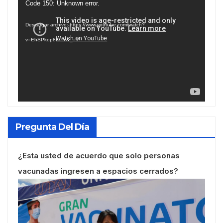
Reproductor
Code 150: Unknown error.
de
Descargar archivo: https://www.youtube.com/watch?
vídeo
v=EhSPkop8KPY&_=1
Pregunta Del Día
¿Esta usted de acuerdo que solo personas
vacunadas ingresen a espacios cerrados?