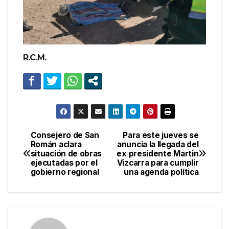
R.C.M.
Consejero de San
Para este jueves se
Navegación
Román aclara
anuncia la llegada del
situación de obras
ex presidente Martin
de
ejecutadas por el
Vizcarra para cumplir
gobierno regional
una agenda política
entradas