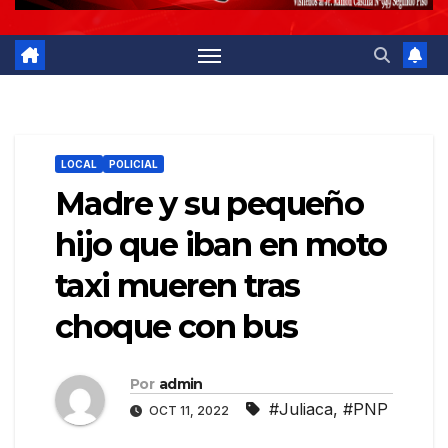
LOCAL
POLICIAL
Madre y su pequeño
hijo que iban en moto
taxi mueren tras
choque con bus
Por
admin
#Juliaca
,
#PNP
OCT 11, 2022