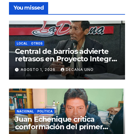
You missed
LOCAL
OTROS
Central de barrios advierte
retrasos en Proyecto Integral
de Agua y Alcantarillado para
AGOSTO 1, 2026
DECANA UNO
Juliaca
NACIONAL
POLÍTICA
Juan Echenique critica
conformación del primer