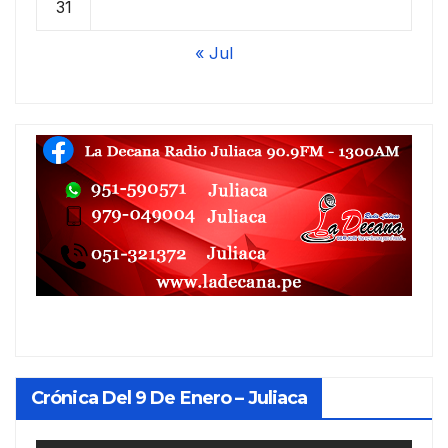
31
« Jul
Crónica Del 9 De Enero – Juliaca