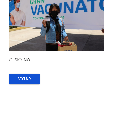
SI
NO
VOTAR