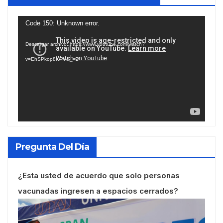
Reproductor
Code 150: Unknown error.
de
Descargar archivo: https://www.youtube.com/watch?
vídeo
v=EhSPkop8KPY&_=2
Pregunta Del Día
¿Esta usted de acuerdo que solo personas
vacunadas ingresen a espacios cerrados?