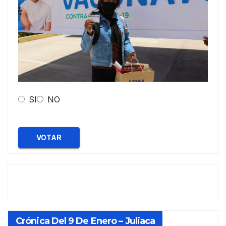
SI
NO
VOTAR
Crónica Del 9 De Enero – Juliaca