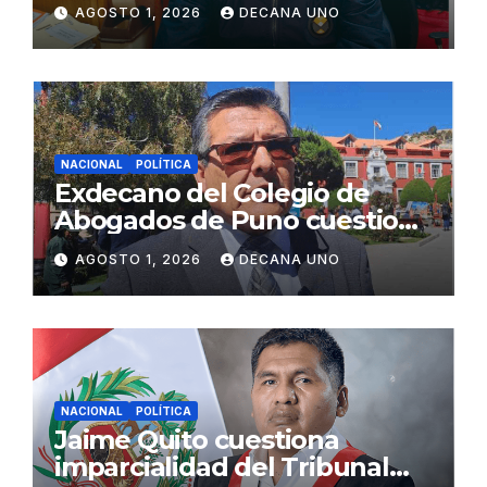
gabinete ministerial de Keiko
AGOSTO 1, 2026
DECANA UNO
Fujimori
NACIONAL
POLÍTICA
Exdecano del Colegio de
Abogados de Puno cuestiona
propuestas sobre seguridad
AGOSTO 1, 2026
DECANA UNO
ciudadana
NACIONAL
POLÍTICA
Jaime Quito cuestiona
imparcialidad del Tribunal