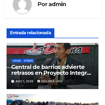
Por
admin
Entrada relacionada
LOCAL
OTROS
Central de barrios advierte
retrasos en Proyecto Integral
de Agua y Alcantarillado para
AGO 1, 2026
DECANA UNO
Juliaca