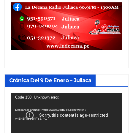
Crónica Del 9 De Enero – Juliaca
Reproductor
Code 150: Unknown error.
de
Descargar archivo: https://www.youtube.com/watch?
vídeo
v=EhSPkop8KPY&_=1