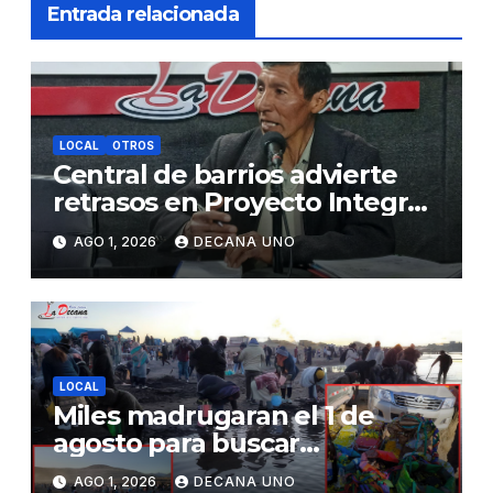
Entrada relacionada
LOCAL
OTROS
Central de barrios advierte
retrasos en Proyecto Integral
de Agua y Alcantarillado para
AGO 1, 2026
DECANA UNO
Juliaca
LOCAL
Miles madrugaran el 1 de
agosto para buscar
piedrecillas en los ríos y
AGO 1, 2026
DECANA UNO