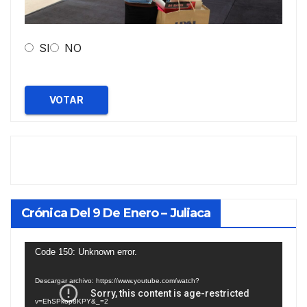
SI
NO
VOTAR
Crónica Del 9 De Enero – Juliaca
Reproductor
Code 150: Unknown error.
de
Descargar archivo: https://www.youtube.com/watch?
vídeo
v=EhSPkop8KPY&_=2