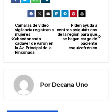
Cámaras de video
Piden ayuda a
Navegación
vigilancia registran a
centros psiquiátricos
mujeres
de la región para que
de
abandonando
se hagan cargo de
cadáver de varón en
paciente
entradas
la Av. Principal de la
esquizofrénico
Rinconada
Por
Decana Uno