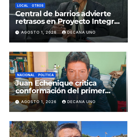
LOCAL
OTROS
Central de barrios advierte
retrasos en Proyecto Integral
de Agua y Alcantarillado para
AGOSTO 1, 2026
DECANA UNO
Juliaca
NACIONAL
POLÍTICA
Juan Echenique critica
conformación del primer
gabinete ministerial de Keiko
AGOSTO 1, 2026
DECANA UNO
Fujimori