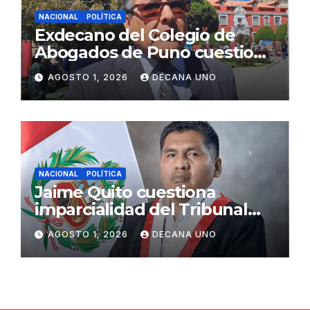
NACIONAL
POLÍTICA
Exdecano del Colegio de
Abogados de Puno cuestiona
propuestas sobre seguridad
AGOSTO 1, 2026
DECANA UNO
ciudadana
NACIONAL
POLÍTICA
Jaime Quito cuestiona
imparcialidad del Tribunal
Constitucional tras liberación
AGOSTO 1, 2026
DECANA UNO
de Ollanta Humala