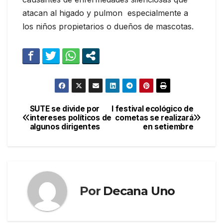
atacan al higado y pulmon especialmente a
los niños propietarios o dueños de mascotas.
SUTE se divide por
I festival ecológico de
Navegación
intereses políticos de
cometas se realizará
algunos dirigentes
en setiembre
de
entradas
Por
Decana Uno