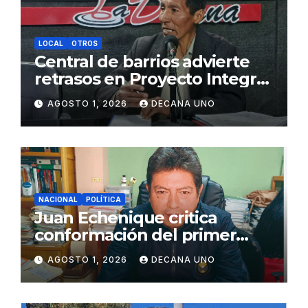
LOCAL
OTROS
Central de barrios advierte
retrasos en Proyecto Integral
de Agua y Alcantarillado para
AGOSTO 1, 2026
DECANA UNO
Juliaca
NACIONAL
POLÍTICA
Juan Echenique critica
conformación del primer
gabinete ministerial de Keiko
AGOSTO 1, 2026
DECANA UNO
Fujimori