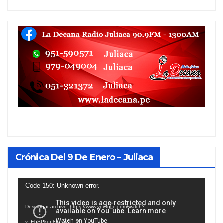
Crónica Del 9 De Enero – Juliaca
Reproductor
Code 150: Unknown error.
de
Descargar archivo: https://www.youtube.com/watch?
vídeo
v=EhSPkop8KPY&_=1