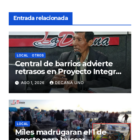
Entrada relacionada
LOCAL
OTROS
Central de barrios advierte
retrasos en Proyecto Integral
de Agua y Alcantarillado para
AGO 1, 2026
DECANA UNO
Juliaca
LOCAL
Miles madrugaran el 1 de
agosto para buscar