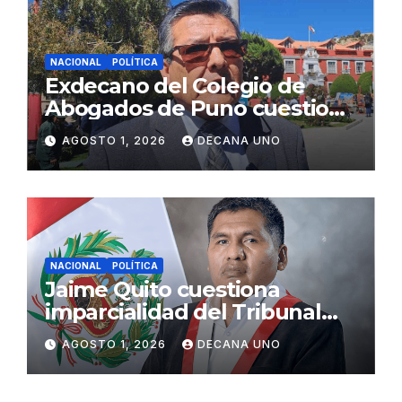
NACIONAL
POLÍTICA
Exdecano del Colegio de
Abogados de Puno cuestiona
propuestas sobre seguridad
AGOSTO 1, 2026
DECANA UNO
ciudadana
NACIONAL
POLÍTICA
Jaime Quito cuestiona
imparcialidad del Tribunal
Constitucional tras liberación
AGOSTO 1, 2026
DECANA UNO
de Ollanta Humala