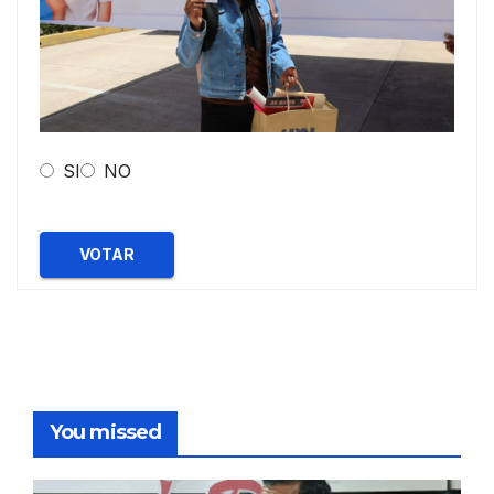
SI
NO
VOTAR
You missed