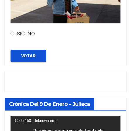
SI
NO
VOTAR
Crónica Del 9 De Enero – Juliaca
Reproductor
Code 150: Unknown error.
de