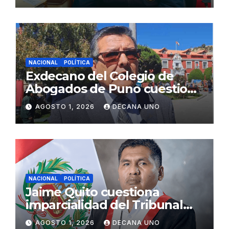
NACIONAL
POLÍTICA
Exdecano del Colegio de
Abogados de Puno cuestiona
propuestas sobre seguridad
AGOSTO 1, 2026
DECANA UNO
ciudadana
NACIONAL
POLÍTICA
Jaime Quito cuestiona
imparcialidad del Tribunal
Constitucional tras liberación
AGOSTO 1, 2026
DECANA UNO