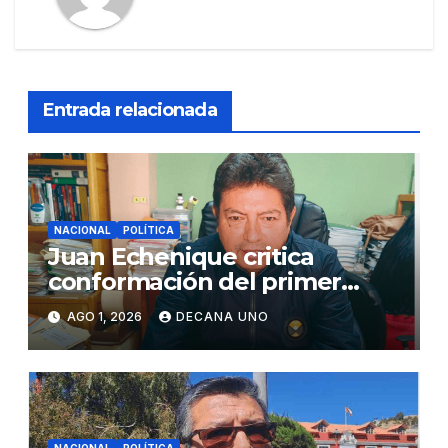
Entrada relacionada
NACIONAL
POLÍTICA
Juan Echenique critica
conformación del primer
gabinete ministerial de Keiko
AGO 1, 2026
DECANA UNO
Fujimori