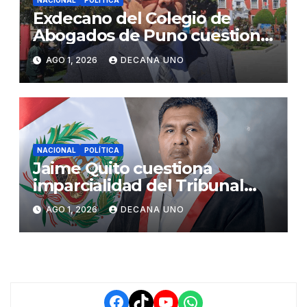
NACIONAL
POLÍTICA
Exdecano del Colegio de
Abogados de Puno cuestiona
propuestas sobre seguridad
AGO 1, 2026
DECANA UNO
ciudadana
NACIONAL
POLÍTICA
Jaime Quito cuestiona
imparcialidad del Tribunal
Constitucional tras liberación
AGO 1, 2026
DECANA UNO
de Ollanta Humala
Facebook
TikTok
YouTube
WhatsApp