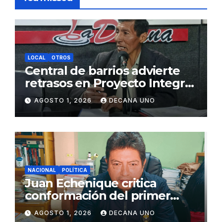
LOCAL
OTROS
Central de barrios advierte
retrasos en Proyecto Integral
de Agua y Alcantarillado para
AGOSTO 1, 2026
DECANA UNO
Juliaca
NACIONAL
POLÍTICA
Juan Echenique critica
conformación del primer
gabinete ministerial de Keiko
AGOSTO 1, 2026
DECANA UNO
Fujimori