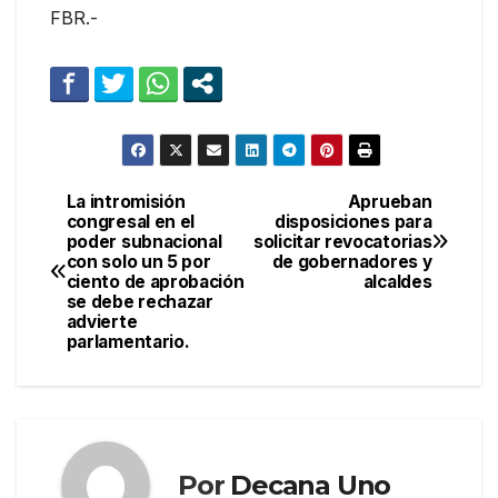
FBR.-
La intromisión
Aprueban
Navegación
congresal en el
disposiciones para
poder subnacional
solicitar revocatorias
de
con solo un 5 por
de gobernadores y
ciento de aprobación
alcaldes
entradas
se debe rechazar
advierte
parlamentario.
Por
Decana Uno