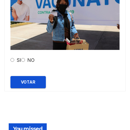
SI
NO
VOTAR
You missed