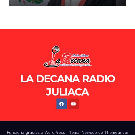
de Ollanta Humala
LA DECANA RADIO
JULIACA
Funciona gracias a WordPress
|
Tema: Newsup de
Themeansar