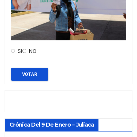
SI
NO
VOTAR
Crónica Del 9 De Enero – Juliaca