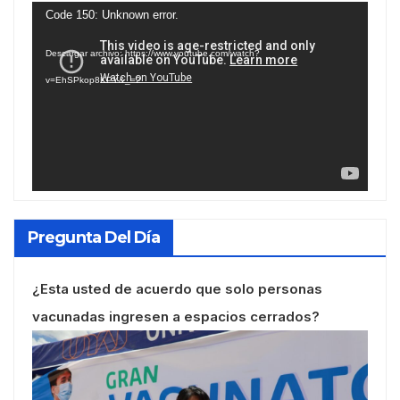
Reproductor
Code 150: Unknown error.
de
Descargar archivo: https://www.youtube.com/watch?
vídeo
v=EhSPkop8KPY&_=2
Pregunta Del Día
¿Esta usted de acuerdo que solo personas
vacunadas ingresen a espacios cerrados?