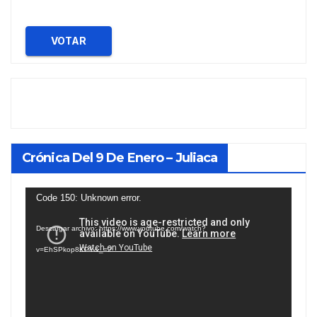
VOTAR
Crónica Del 9 De Enero – Juliaca
Reproductor
Code 150: Unknown error.
de
Descargar archivo: https://www.youtube.com/watch?
vídeo
v=EhSPkop8KPY&_=2