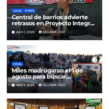
LOCAL
OTROS
Central de barrios advierte
retrasos en Proyecto Integral
de Agua y Alcantarillado para
AGO 1, 2026
DECANA UNO
Juliaca
LOCAL
Miles madrugaran el 1 de
agosto para buscar
piedrecillas en los ríos y
AGO 1, 2026
DECANA UNO
realizar la challa por la
riqueza y la prosperidad