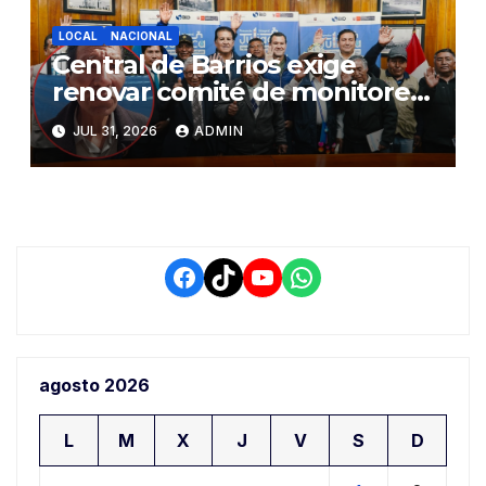
LOCAL
NACIONAL
Central de Barrios exige
renovar comité de monitoreo
del PIAA por presuntos
JUL 31, 2026
ADMIN
conflictos de interés y
retrasos
Facebook
TikTok
YouTube
WhatsApp
agosto 2026
L
M
X
J
V
S
D