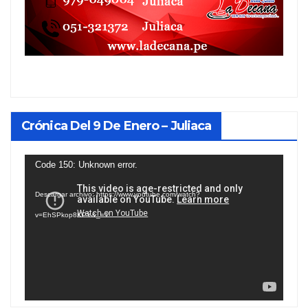
Crónica Del 9 De Enero – Juliaca
Reproductor
Code 150: Unknown error.
de
Descargar archivo: https://www.youtube.com/watch?
vídeo
v=EhSPkop8KPY&_=1