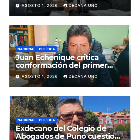
de Agua y Alcantarillado para
AGOSTO 1, 2026
DECANA UNO
Juliaca
NACIONAL
POLÍTICA
Juan Echenique critica
conformación del primer
gabinete ministerial de Keiko
AGOSTO 1, 2026
DECANA UNO
Fujimori
NACIONAL
POLÍTICA
Exdecano del Colegio de
Abogados de Puno cuestiona