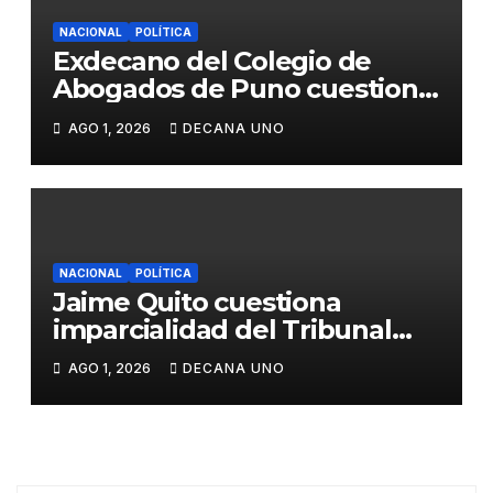
NACIONAL
POLÍTICA
Exdecano del Colegio de
Abogados de Puno cuestiona
propuestas sobre seguridad
AGO 1, 2026
DECANA UNO
ciudadana
NACIONAL
POLÍTICA
Jaime Quito cuestiona
imparcialidad del Tribunal
Constitucional tras liberación
AGO 1, 2026
DECANA UNO
de Ollanta Humala