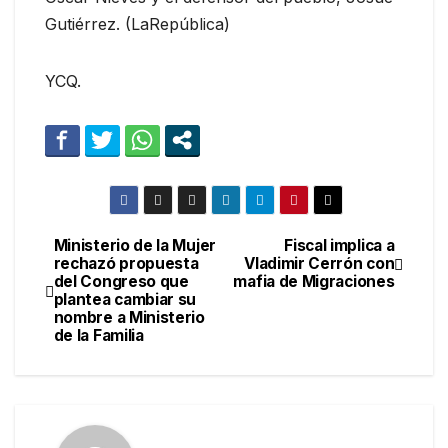
Gutiérrez. (LaRepública)
YCQ.
Ministerio de la Mujer
Fiscal implica a
Navegación
rechazó propuesta
Vladimir Cerrón con
del Congreso que
mafia de Migraciones
de
plantea cambiar su
nombre a Ministerio
entradas
de la Familia