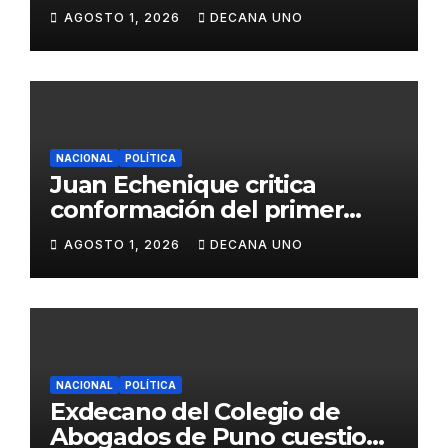
de Agua y Alcantarillado para
AGOSTO 1, 2026
DECANA UNO
Juliaca
NACIONAL
POLÍTICA
Juan Echenique critica
conformación del primer
gabinete ministerial de Keiko
AGOSTO 1, 2026
DECANA UNO
Fujimori
NACIONAL
POLÍTICA
Exdecano del Colegio de
Abogados de Puno cuestiona