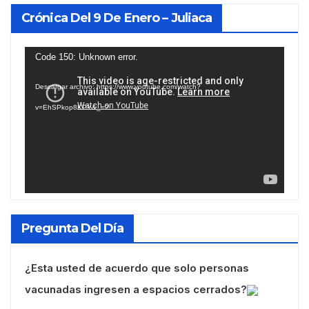
Crónica Del 9 De Enero – Juliaca
Reproductor
Code 150: Unknown error.
de
Descargar archivo: https://www.youtube.com/watch?
vídeo
v=EhSPkop8KPY&_=2
Pregunta Del Día
¿Esta usted de acuerdo que solo personas
vacunadas ingresen a espacios cerrados?