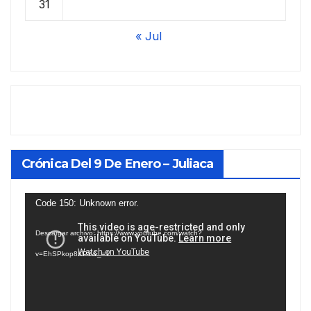
31
« Jul
Crónica Del 9 De Enero – Juliaca
Reproductor
Code 150: Unknown error.
de
Descargar archivo: https://www.youtube.com/watch?
vídeo
v=EhSPkop8KPY&_=1