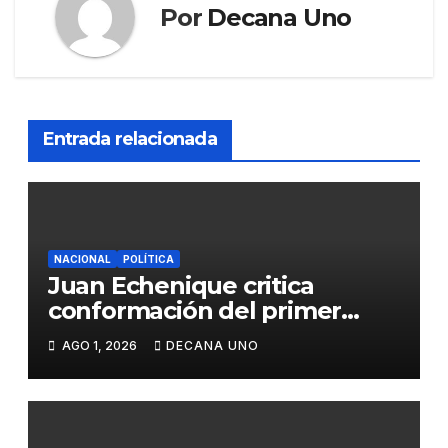
Por
Decana Uno
Entrada relacionada
NACIONAL
POLÍTICA
Juan Echenique critica
conformación del primer
gabinete ministerial de Keiko
AGO 1, 2026
DECANA UNO
Fujimori