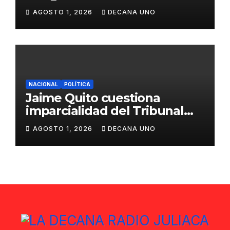
propuestas sobre seguridad
AGOSTO 1, 2026
DECANA UNO
ciudadana
NACIONAL
POLÍTICA
Jaime Quito cuestiona
imparcialidad del Tribunal
Constitucional tras liberación
AGOSTO 1, 2026
DECANA UNO
de Ollanta Humala