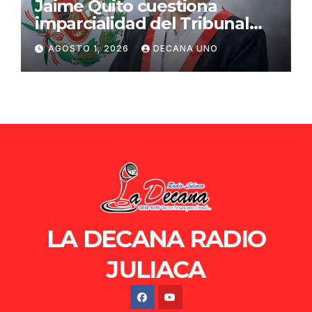
Jaime Quito cuestiona
imparcialidad del Tribunal
Constitucional tras liberación
AGOSTO 1, 2026
DECANA UNO
de Ollanta Humala
LA DECANA RADIO
JULIACA