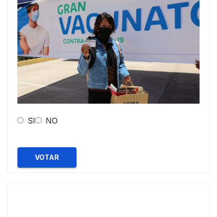
SI
NO
VOTAR