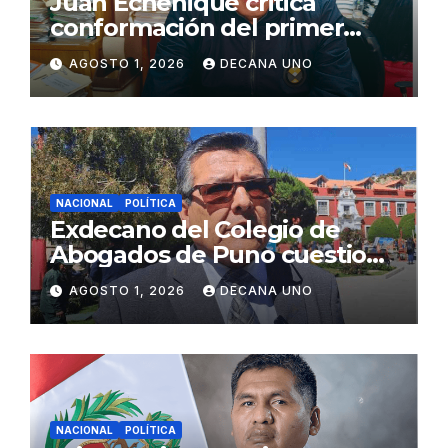
Juan Echenique critica
conformación del primer
gabinete ministerial de Keiko
AGOSTO 1, 2026
DECANA UNO
Fujimori
NACIONAL
POLÍTICA
Exdecano del Colegio de
Abogados de Puno cuestiona
propuestas sobre seguridad
AGOSTO 1, 2026
DECANA UNO
ciudadana
NACIONAL
POLÍTICA