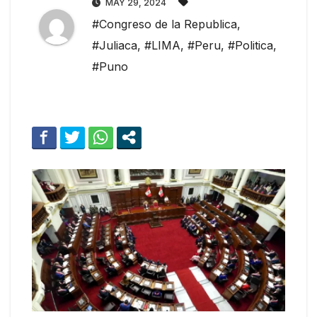
MAY 29, 2024
#Congreso de la Republica
,
#Juliaca
,
#LIMA
,
#Peru
,
#Politica
,
#Puno