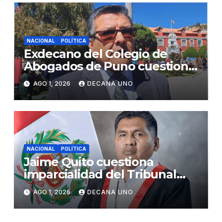
NACIONAL
POLÍTICA
Exdecano del Colegio de
Abogados de Puno cuestiona
propuestas sobre seguridad
AGO 1, 2026
DECANA UNO
ciudadana
NACIONAL
POLÍTICA
Jaime Quito cuestiona
imparcialidad del Tribunal
Constitucional tras liberación
AGO 1, 2026
DECANA UNO
de Ollanta Humala