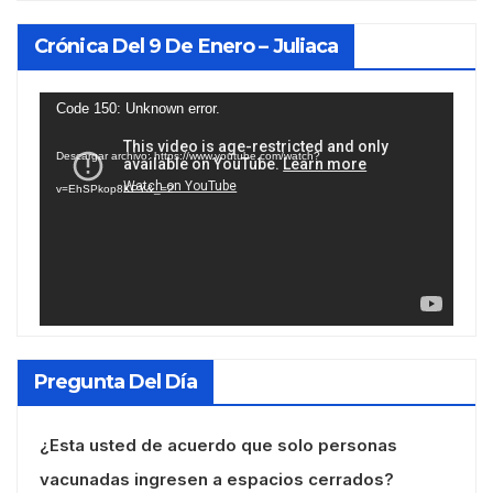
Crónica Del 9 De Enero – Juliaca
Reproductor
Code 150: Unknown error.
de
Descargar archivo: https://www.youtube.com/watch?
vídeo
v=EhSPkop8KPY&_=2
Pregunta Del Día
¿Esta usted de acuerdo que solo personas
vacunadas ingresen a espacios cerrados?