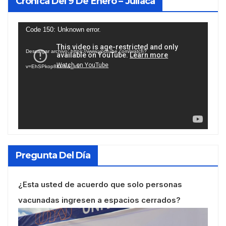
Crónica Del 9 De Enero – Juliaca
Reproductor
Code 150: Unknown error.
de
Descargar archivo: https://www.youtube.com/watch?
vídeo
v=EhSPkop8KPY&_=1
Pregunta Del Día
¿Esta usted de acuerdo que solo personas
vacunadas ingresen a espacios cerrados?