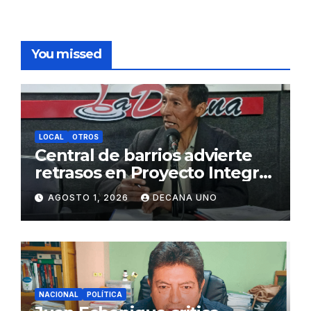
You missed
LOCAL
OTROS
Central de barrios advierte
retrasos en Proyecto Integral
de Agua y Alcantarillado para
AGOSTO 1, 2026
DECANA UNO
Juliaca
NACIONAL
POLÍTICA