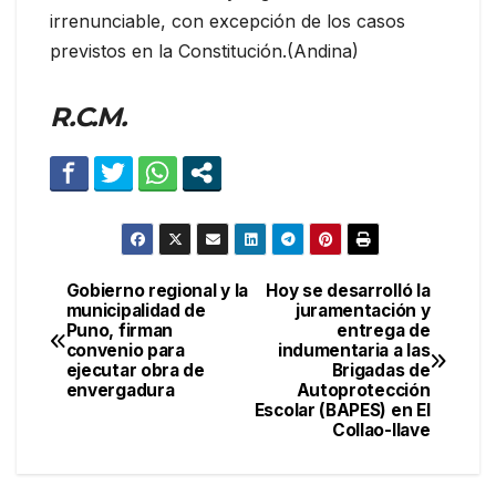
irrenunciable, con excepción de los casos
previstos en la Constitución.(Andina)
R.C.M.
Gobierno regional y la
Hoy se desarrolló la
Navegación
municipalidad de
juramentación y
Puno, firman
entrega de
de
convenio para
indumentaria a las
ejecutar obra de
Brigadas de
entradas
envergadura
Autoprotección
Escolar (BAPES) en El
Collao-Ilave