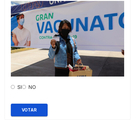
SI
NO
VOTAR