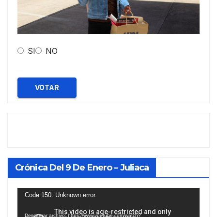
SI
NO
VOTAR
Crónica Del 9 De Enero – Juliaca
Reproductor
Code 150: Unknown error.
de
Descargar archivo: https://www.youtube.com/watch?