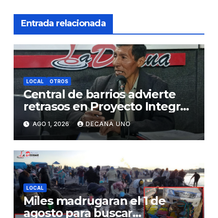
Entrada relacionada
LOCAL
OTROS
Central de barrios advierte
retrasos en Proyecto Integral
de Agua y Alcantarillado para
AGO 1, 2026
DECANA UNO
Juliaca
LOCAL
Miles madrugaran el 1 de
agosto para buscar