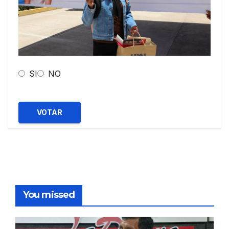
SI
NO
VOTAR
You missed