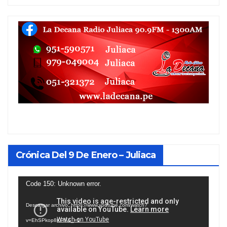
Crónica Del 9 De Enero – Juliaca
Reproductor
Code 150: Unknown error.
de
Descargar archivo: https://www.youtube.com/watch?
vídeo
v=EhSPkop8KPY&_=1