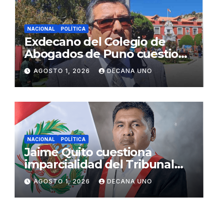
NACIONAL
POLÍTICA
Exdecano del Colegio de
Abogados de Puno cuestiona
propuestas sobre seguridad
AGOSTO 1, 2026
DECANA UNO
ciudadana
NACIONAL
POLÍTICA
Jaime Quito cuestiona
imparcialidad del Tribunal
Constitucional tras liberación
AGOSTO 1, 2026
DECANA UNO
de Ollanta Humala