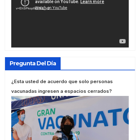
vídeo
v=EhSPkop8KPY&_=2
Pregunta Del Día
¿Esta usted de acuerdo que solo personas
vacunadas ingresen a espacios cerrados?