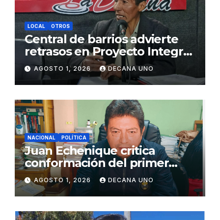
LOCAL
OTROS
Central de barrios advierte
retrasos en Proyecto Integral
de Agua y Alcantarillado para
AGOSTO 1, 2026
DECANA UNO
Juliaca
NACIONAL
POLÍTICA
Juan Echenique critica
conformación del primer
gabinete ministerial de Keiko
AGOSTO 1, 2026
DECANA UNO
Fujimori