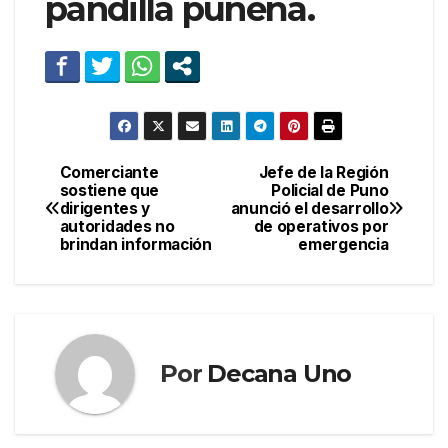
pandilla puneña.
Comerciante
Jefe de la Región
Navegación
sostiene que
Policial de Puno
dirigentes y
anunció el desarrollo
de
autoridades no
de operativos por
brindan información
emergencia
entradas
Por
Decana Uno