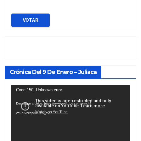
VOTAR
Crónica Del 9 De Enero – Juliaca
Reproductor
Code 150: Unknown error.
de
Descargar archivo: https://www.youtube.com/watch?
vídeo
v=EhSPkop8KPY&_=2