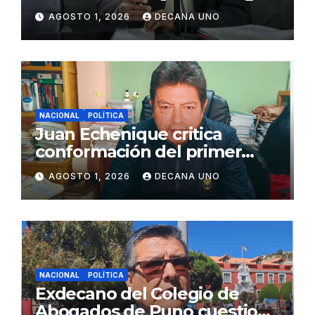
de Agua y Alcantarillado para
AGOSTO 1, 2026
DECANA UNO
Juliaca
NACIONAL
POLÍTICA
Juan Echenique critica
conformación del primer
gabinete ministerial de Keiko
AGOSTO 1, 2026
DECANA UNO
Fujimori
NACIONAL
POLÍTICA
Exdecano del Colegio de
Abogados de Puno cuestiona