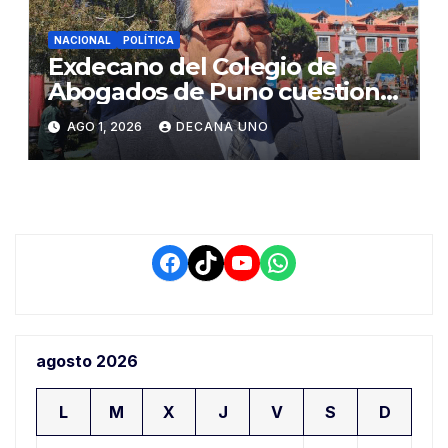
NACIONAL
POLÍTICA
Exdecano del Colegio de
Abogados de Puno cuestiona
propuestas sobre seguridad
AGO 1, 2026
DECANA UNO
ciudadana
Facebook
TikTok
YouTube
WhatsApp
agosto 2026
L
M
X
J
V
S
D