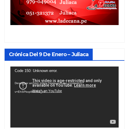
Crónica Del 9 De Enero – Juliaca
Reproductor
Code 150: Unknown error.
de
Descargar archivo: https://www.youtube.com/watch?
vídeo
v=EhSPkop8KPY&_=1