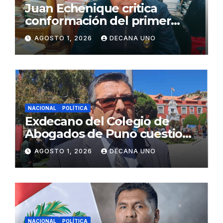
Juan Echenique critica
conformación del primer
gabinete ministerial de Keiko
AGOSTO 1, 2026
DECANA UNO
Fujimori
NACIONAL
POLÍTICA
Exdecano del Colegio de
Abogados de Puno cuestiona
propuestas sobre seguridad
AGOSTO 1, 2026
DECANA UNO
ciudadana
NACIONAL
POLÍTICA