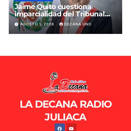
Jaime Quito cuestiona
imparcialidad del Tribunal
Constitucional tras liberación
AGOSTO 1, 2026
DECANA UNO
de Ollanta Humala
LA DECANA RADIO
JULIACA