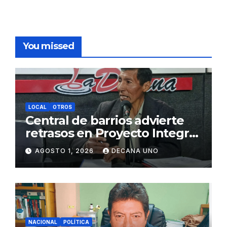
You missed
LOCAL
OTROS
Central de barrios advierte
retrasos en Proyecto Integral
de Agua y Alcantarillado para
AGOSTO 1, 2026
DECANA UNO
Juliaca
NACIONAL
POLÍTICA