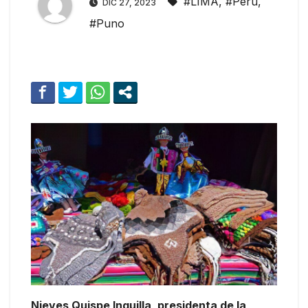
#LIMA
,
#Peru
,
DIC 27, 2023
#Puno
Nieves Quispe Inquilla, presidenta de la