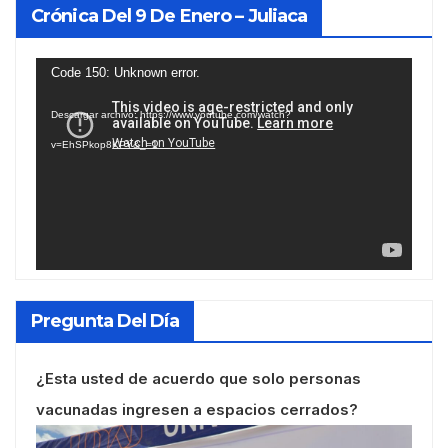
Crónica Del 9 De Enero – Juliaca
Reproductor
Code 150: Unknown error.
de
Descargar archivo: https://www.youtube.com/watch?
vídeo
v=EhSPkop8KPY&_=1
Pregunta Del Día
¿Esta usted de acuerdo que solo personas
vacunadas ingresen a espacios cerrados?