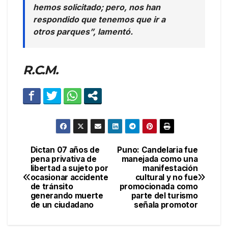
hemos solicitado; pero, nos han
respondido que tenemos que ir a
otros parques”, lamentó.
R.C.M.
Dictan 07 años de
Puno: Candelaria fue
Navegación
pena privativa de
manejada como una
libertad a sujeto por
manifestación
de
ocasionar accidente
cultural y no fue
de tránsito
promocionada como
entradas
generando muerte
parte del turismo
de un ciudadano
señala promotor