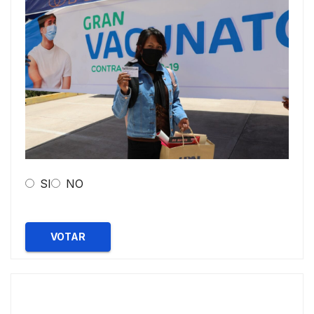
SI
NO
VOTAR