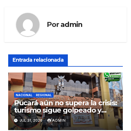
Por
admin
Entrada relacionada
NACIONAL
REGIONAL
Pucará aún no supera la crisis:
turismo sigue golpeado y
alcaldesa exige al nuevo
JUL 31, 2026
ADMIN
Gobierno fondos para obras