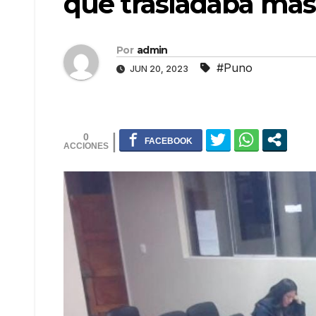
que trasladaba más 
Por
admin
#Puno
JUN 20, 2023
0