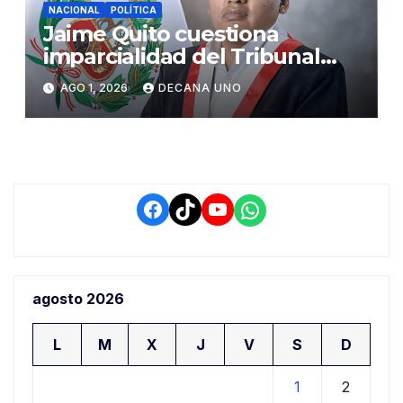
NACIONAL
POLÍTICA
Jaime Quito cuestiona
imparcialidad del Tribunal
Constitucional tras liberación
AGO 1, 2026
DECANA UNO
de Ollanta Humala
Facebook
TikTok
YouTube
WhatsApp
agosto 2026
L
M
X
J
V
S
D
1
2