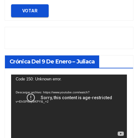
VOTAR
Crónica Del 9 De Enero – Juliaca
Reproductor
Code 150: Unknown error.
de
Descargar archivo: https://www.youtube.com/watch?
vídeo
v=EhSPkop8KPY&_=2