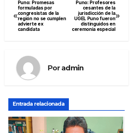
Puno: Promesas
Puno: Profesores
Navegación
formuladas por
cesantes de la
congresistas de la
jurisdicción de la
de
región no se cumplen
UGEL Puno fueron
advierte ex
distinguidos en
entradas
candidata
ceremonia especial
Por
admin
Entrada relacionada