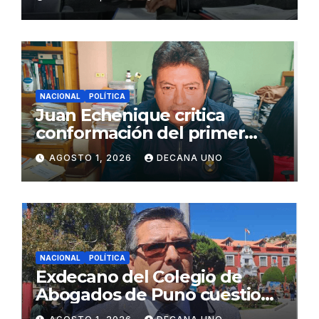
Juliaca
NACIONAL
POLÍTICA
Juan Echenique critica
conformación del primer
gabinete ministerial de Keiko
AGOSTO 1, 2026
DECANA UNO
Fujimori
NACIONAL
POLÍTICA
Exdecano del Colegio de
Abogados de Puno cuestiona
propuestas sobre seguridad