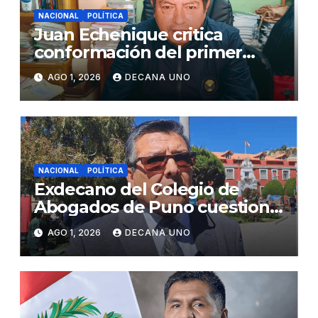
NACIONAL
POLÍTICA
Juan Echenique critica
conformación del primer
gabinete ministerial de Keiko
AGO 1, 2026
DECANA UNO
Fujimori
NACIONAL
POLÍTICA
Exdecano del Colegio de
Abogados de Puno cuestiona
propuestas sobre seguridad
AGO 1, 2026
DECANA UNO
ciudadana