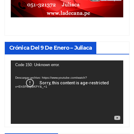
Crónica Del 9 De Enero – Juliaca
Reproductor
Code 150: Unknown error.
de
Descargar archivo: https://www.youtube.com/watch?
vídeo
v=EhSPkop8KPY&_=1