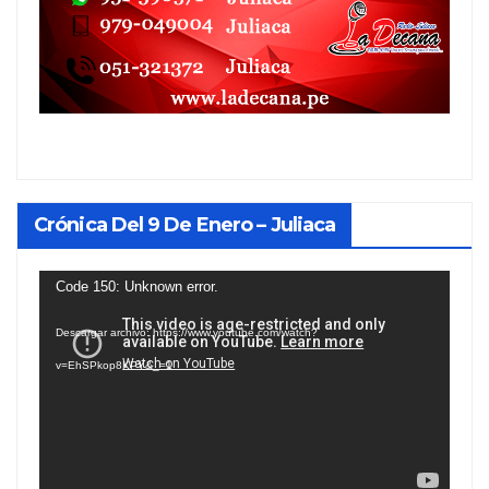
Crónica Del 9 De Enero – Juliaca
Reproductor
Code 150: Unknown error.
de
Descargar archivo: https://www.youtube.com/watch?
vídeo
v=EhSPkop8KPY&_=1