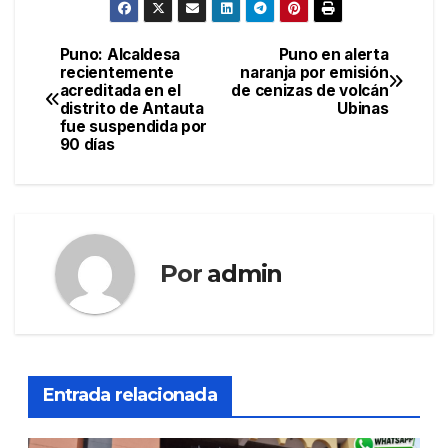
Puno: Alcaldesa
Puno en alerta
Navegación
recientemente
naranja por emisión
acreditada en el
de cenizas de volcán
de
distrito de Antauta
Ubinas
fue suspendida por
entradas
90 días
Por
admin
Entrada relacionada