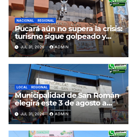
NACIONAL
REGIONAL
Pucará aún no supera la crisis:
turismo sigue golpeado y
alcaldesa exige al nuevo
JUL 31, 2026
ADMIN
Gobierno fondos para obras
paralizadas
LOCAL
REGIONAL
Municipalidad de San Román
elegirá este 3 de agosto a
representantes del Comité
JUL 31, 2026
ADMIN
de Seguridad y Salud en el
Trabajo