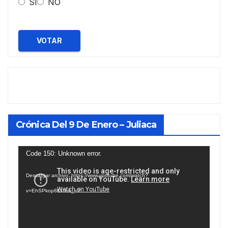
SI
NO
VOTAR
Crónica Del 9 De Enero – Juliaca
Reproductor
Code 150: Unknown error.
de
Descargar archivo: https://www.youtube.com/watch?
vídeo
v=EhSPkop8KPY&_=2