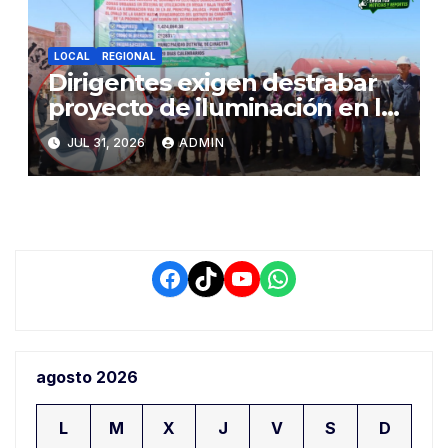
LOCAL
REGIONAL
Dirigentes exigen destrabar
proyecto de iluminación en la
salida a Puno y alertan por
JUL 31, 2026
ADMIN
demora que pone en riesgo a
conductores
Facebook
TikTok
YouTube
WhatsApp
agosto 2026
L
M
X
J
V
S
D