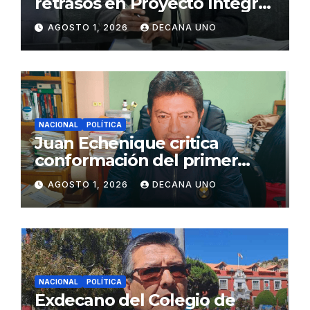
retrasos en Proyecto Integral
de Agua y Alcantarillado para
AGOSTO 1, 2026
DECANA UNO
Juliaca
NACIONAL
POLÍTICA
Juan Echenique critica
conformación del primer
gabinete ministerial de Keiko
AGOSTO 1, 2026
DECANA UNO
Fujimori
NACIONAL
POLÍTICA
Exdecano del Colegio de