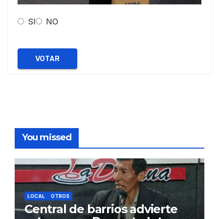
SI
NO
VOTAR
You missed
LOCAL
OTROS
Central de barrios advierte