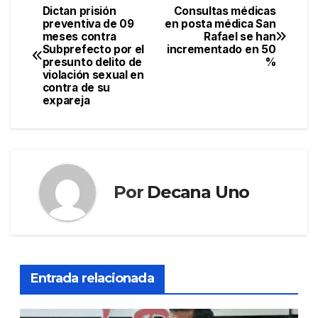
Dictan prisión
Consultas médicas
Navegación
preventiva de 09
en posta médica San
meses contra
Rafael se han
de
Subprefecto por el
incrementado en 50
presunto delito de
%
entradas
violación sexual en
contra de su
expareja
Por
Decana Uno
Entrada relacionada