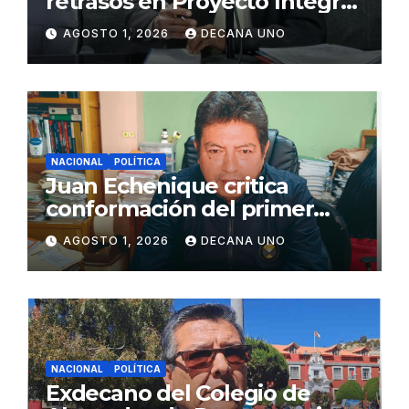
retrasos en Proyecto Integral
de Agua y Alcantarillado para
AGOSTO 1, 2026
DECANA UNO
Juliaca
NACIONAL
POLÍTICA
Juan Echenique critica
conformación del primer
gabinete ministerial de Keiko
AGOSTO 1, 2026
DECANA UNO
Fujimori
NACIONAL
POLÍTICA
Exdecano del Colegio de