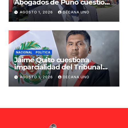
Abogados de Puno cuestiona
propuestas sobre seguridad
AGOSTO 1, 2026
DECANA UNO
ciudadana
NACIONAL
POLÍTICA
Jaime Quito cuestiona
imparcialidad del Tribunal
Constitucional tras liberación
AGOSTO 1, 2026
DECANA UNO
de Ollanta Humala