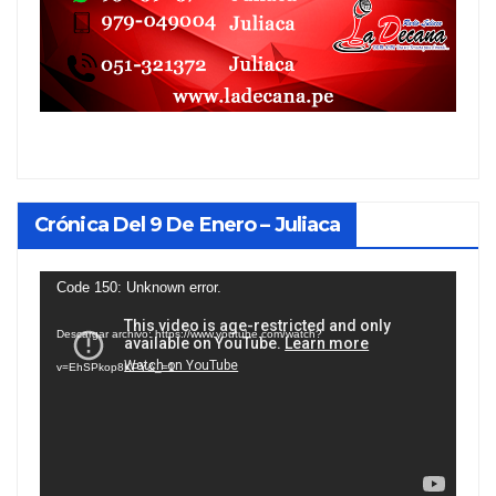
Crónica Del 9 De Enero – Juliaca
Reproductor
Code 150: Unknown error.
de
Descargar archivo: https://www.youtube.com/watch?
vídeo
v=EhSPkop8KPY&_=1