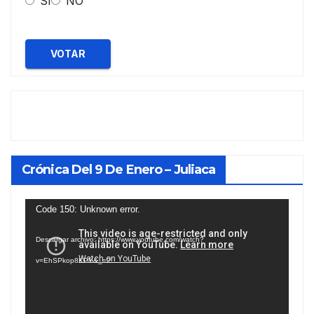
SI
NO
VOTAR
Crónica Del 9 De Enero – Juliaca
Reproductor
Code 150: Unknown error.
de
Descargar archivo: https://www.youtube.com/watch?
vídeo
v=EhSPkop8KPY&_=2