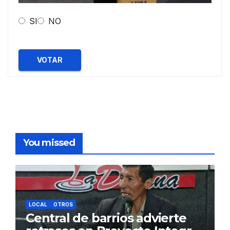
SI
NO
VOTAR
You missed
LOCAL
OTROS
Central de barrios advierte