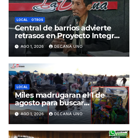
LOCAL
OTROS
Central de barrios advierte
retrasos en Proyecto Integral
de Agua y Alcantarillado para
AGO 1, 2026
DECANA UNO
Juliaca
LOCAL
Miles madrugaran el 1 de
agosto para buscar
piedrecillas en los ríos y
AGO 1, 2026
DECANA UNO
realizar la challa por la
riqueza y la prosperidad