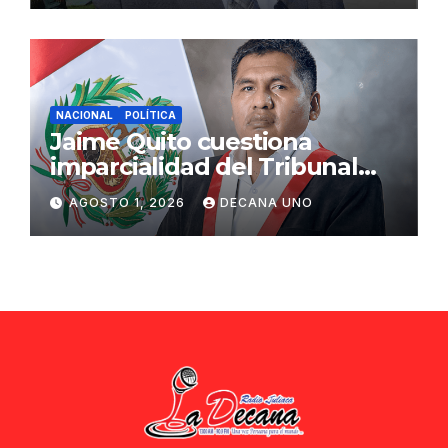
NACIONAL
POLÍTICA
Jaime Quito cuestiona
imparcialidad del Tribunal
Constitucional tras liberación
AGOSTO 1, 2026
DECANA UNO
de Ollanta Humala