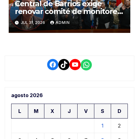
Central de Barrios exige
renovar comité de monitoreo
del PIAA por presuntos
JUL 31, 2026
ADMIN
conflictos de interés y
retrasos
Facebook
TikTok
YouTube
WhatsApp
agosto 2026
L
M
X
J
V
S
D
1
2