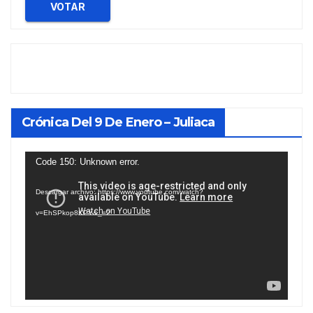
VOTAR
Crónica Del 9 De Enero – Juliaca
Reproductor
Code 150: Unknown error.
de
Descargar archivo: https://www.youtube.com/watch?
vídeo
v=EhSPkop8KPY&_=2