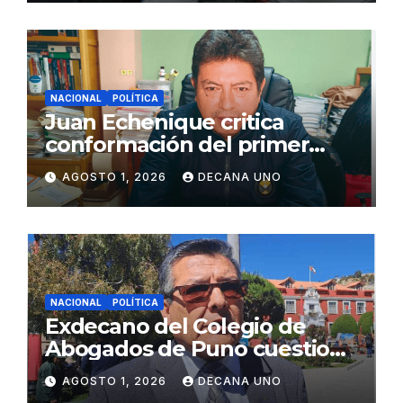
NACIONAL
POLÍTICA
Juan Echenique critica
conformación del primer
gabinete ministerial de Keiko
AGOSTO 1, 2026
DECANA UNO
Fujimori
NACIONAL
POLÍTICA
Exdecano del Colegio de
Abogados de Puno cuestiona
propuestas sobre seguridad
AGOSTO 1, 2026
DECANA UNO
ciudadana