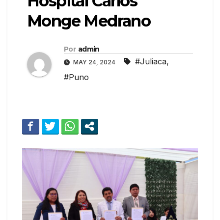
Hospital Carlos
Monge Medrano
Por
admin
#Juliaca
,
MAY 24, 2024
#Puno