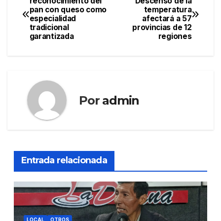
reconocimiento del
Descenso de la
pan con queso como
temperatura
de
especialidad
afectará a 57
tradicional
provincias de 12
entradas
garantizada
regiones
Por
admin
Entrada relacionada
LOCAL
OTROS