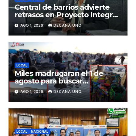
Central de barrios advierte
retrasos en Proyecto Integral
de Agua y Alcantarillado para
AGO 1, 2026
DECANA UNO
Juliaca
LOCAL
Miles madrugaran el 1 de
agosto para buscar
piedrecillas en los ríos y
AGO 1, 2026
DECANA UNO
realizar la challa por la
riqueza y la prosperidad
LOCAL
NACIONAL