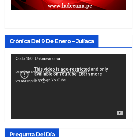
Crónica Del 9 De Enero – Juliaca
Reproductor
Code 150: Unknown error.
de
Descargar archivo: https://www.youtube.com/watch?
vídeo
v=EhSPkop8KPY&_=1
Pregunta Del Día