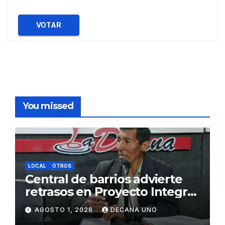
VOTAR
You missed
LOCAL
OTROS
Central de barrios advierte
retrasos en Proyecto Integral
de Agua y Alcantarillado para
AGOSTO 1, 2026
DECANA UNO
Juliaca