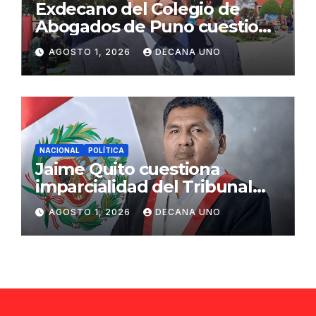
Exdecano del Colegio de
Abogados de Puno cuestiona
propuestas sobre seguridad
AGOSTO 1, 2026
DECANA UNO
ciudadana
NACIONAL
POLÍTICA
Jaime Quito cuestiona
imparcialidad del Tribunal
Constitucional tras liberación
AGOSTO 1, 2026
DECANA UNO
de Ollanta Humala