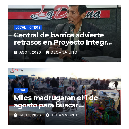
LOCAL
OTROS
Central de barrios advierte
retrasos en Proyecto Integral
de Agua y Alcantarillado para
AGO 1, 2026
DECANA UNO
Juliaca
LOCAL
Miles madrugaran el 1 de
agosto para buscar
piedrecillas en los ríos y
AGO 1, 2026
DECANA UNO
realizar la challa por la
riqueza y la prosperidad