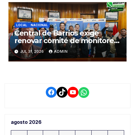
LOCAL
NACIONAL
Central de Barrios exige
renovar comité de monitoreo
del PIAA por presuntos
JUL 31, 2026
ADMIN
conflictos de interés y
retrasos
Facebook
TikTok
YouTube
WhatsApp
agosto 2026