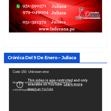
Crónica Del 9 De Enero – Juliaca
Reproductor
Code 150: Unknown error.
de
Descargar archivo: https://www.youtube.com/watch?
vídeo
v=EhSPkop8KPY&_=1