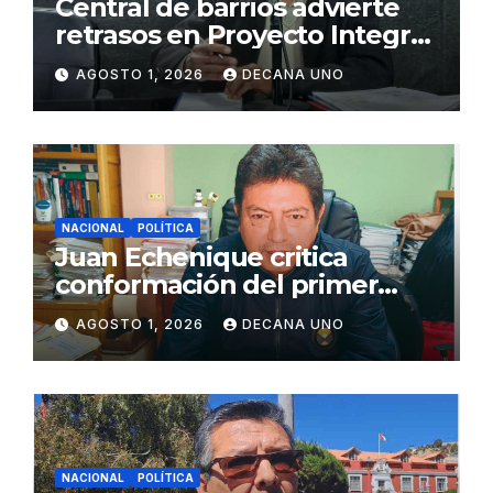
Central de barrios advierte
retrasos en Proyecto Integral
de Agua y Alcantarillado para
AGOSTO 1, 2026
DECANA UNO
Juliaca
NACIONAL
POLÍTICA
Juan Echenique critica
conformación del primer
gabinete ministerial de Keiko
AGOSTO 1, 2026
DECANA UNO
Fujimori
NACIONAL
POLÍTICA