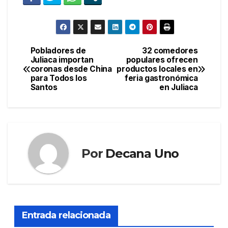
Pobladores de
32 comedores
Navegación
Juliaca importan
populares ofrecen
coronas desde China
productos locales en
de
para Todos los
feria gastronómica
Santos
en Juliaca
entradas
Por
Decana Uno
Entrada relacionada