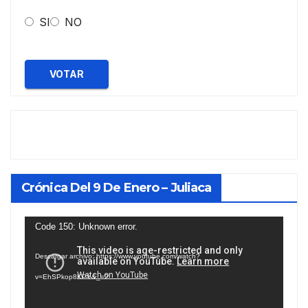
SI
NO
VOTAR
Crónica Del 9 De Enero – Juliaca
Reproductor
Code 150: Unknown error.
de
Descargar archivo: https://www.youtube.com/watch?
vídeo
v=EhSPkop8KPY&_=2