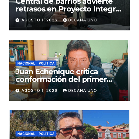
Central de barrios advierte
retrasos en Proyecto Integral
de Agua y Alcantarillado para
AGOSTO 1, 2026
DECANA UNO
Juliaca
NACIONAL
POLÍTICA
Juan Echenique critica
conformación del primer
gabinete ministerial de Keiko
AGOSTO 1, 2026
DECANA UNO
Fujimori
NACIONAL
POLÍTICA