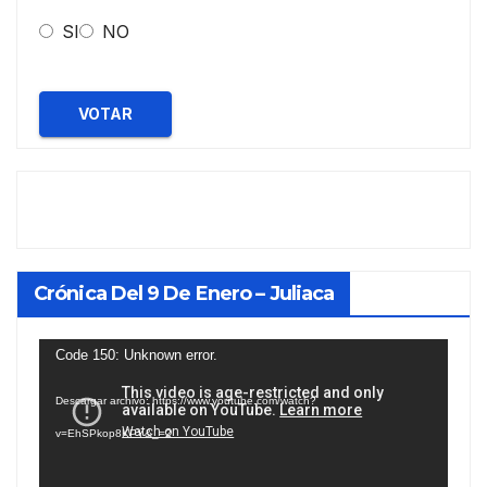
SI
NO
VOTAR
Crónica Del 9 De Enero – Juliaca
Reproductor
Code 150: Unknown error.
de
Descargar archivo: https://www.youtube.com/watch?
vídeo
v=EhSPkop8KPY&_=2