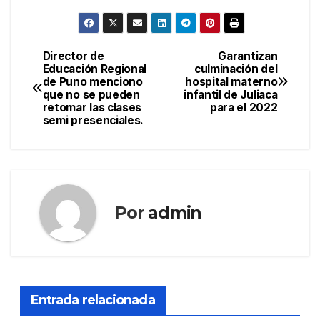
Director de
Garantizan
Navegación
Educación Regional
culminación del
de Puno menciono
hospital materno
de
que no se pueden
infantil de Juliaca
retomar las clases
para el 2022
entradas
semi presenciales.
Por
admin
Entrada relacionada