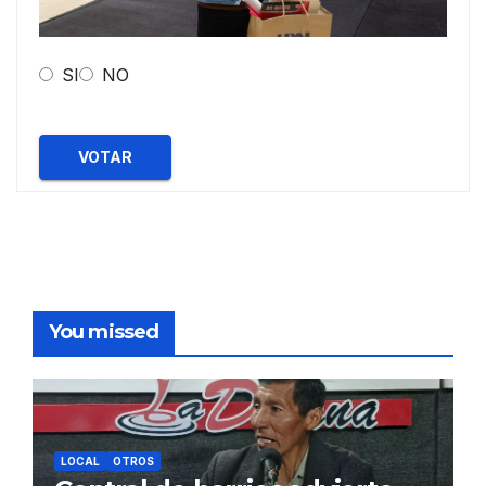
SI
NO
VOTAR
You missed
LOCAL
OTROS