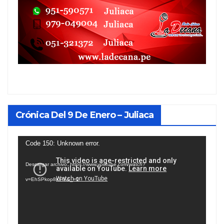
Crónica Del 9 De Enero – Juliaca
Reproductor
Code 150: Unknown error.
de
Descargar archivo: https://www.youtube.com/watch?
vídeo
v=EhSPkop8KPY&_=1