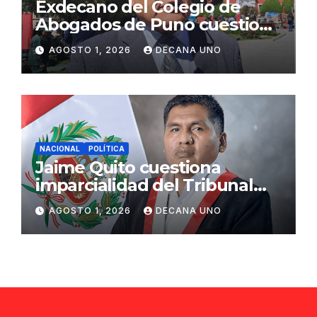
Exdecano del Colegio de
Abogados de Puno cuestiona
propuestas sobre seguridad
AGOSTO 1, 2026
DECANA UNO
ciudadana
NACIONAL
POLÍTICA
Jaime Quito cuestiona
imparcialidad del Tribunal
Constitucional tras liberación
AGOSTO 1, 2026
DECANA UNO
de Ollanta Humala