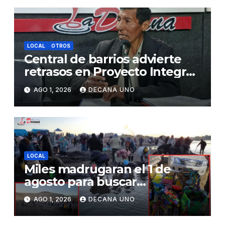
LOCAL
OTROS
Central de barrios advierte
retrasos en Proyecto Integral
de Agua y Alcantarillado para
AGO 1, 2026
DECANA UNO
Juliaca
LOCAL
Miles madrugaran el 1 de
agosto para buscar
piedrecillas en los ríos y
AGO 1, 2026
DECANA UNO
realizar la challa por la
riqueza y la prosperidad