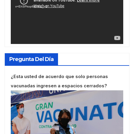
vídeo
v=EhSPkop8KPY&_=1
Pregunta Del Día
¿Esta usted de acuerdo que solo personas
vacunadas ingresen a espacios cerrados?