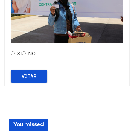
SI
NO
VOTAR
You missed