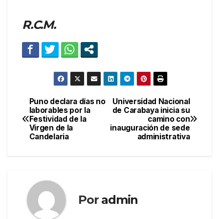
R.C.M.
Puno declara días no
Universidad Nacional
Navegación
laborables por la
de Carabaya inicia su
Festividad de la
camino con
de
Virgen de la
inauguración de sede
Candelaria
administrativa
entradas
Por
admin