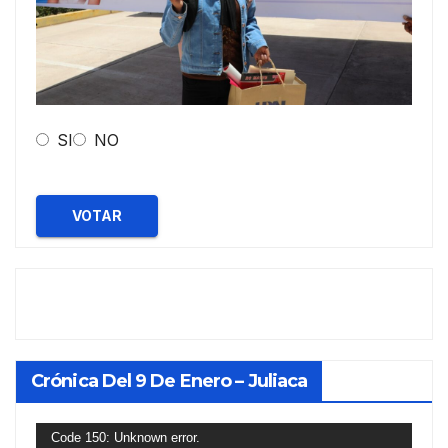
SI
NO
VOTAR
Crónica Del 9 De Enero – Juliaca
Reproductor
Code 150: Unknown error.