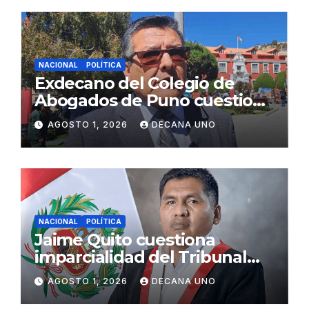
NACIONAL
POLÍTICA
Exdecano del Colegio de
Abogados de Puno cuestiona
propuestas sobre seguridad
AGOSTO 1, 2026
DECANA UNO
ciudadana
NACIONAL
POLÍTICA
Jaime Quito cuestiona
imparcialidad del Tribunal
Constitucional tras liberación
AGOSTO 1, 2026
DECANA UNO
de Ollanta Humala