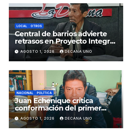
LOCAL
OTROS
Central de barrios advierte
retrasos en Proyecto Integral
de Agua y Alcantarillado para
AGOSTO 1, 2026
DECANA UNO
Juliaca
NACIONAL
POLÍTICA
Juan Echenique critica
conformación del primer
gabinete ministerial de Keiko
AGOSTO 1, 2026
DECANA UNO
Fujimori