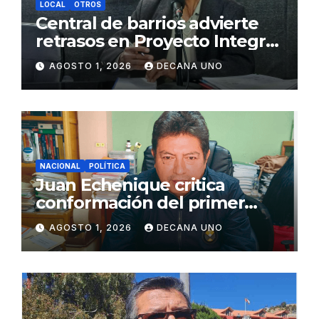
LOCAL
OTROS
Central de barrios advierte
retrasos en Proyecto Integral
de Agua y Alcantarillado para
AGOSTO 1, 2026
DECANA UNO
Juliaca
NACIONAL
POLÍTICA
Juan Echenique critica
conformación del primer
gabinete ministerial de Keiko
AGOSTO 1, 2026
DECANA UNO
Fujimori