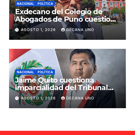
NACIONAL
POLÍTICA
Exdecano del Colegio de
Abogados de Puno cuestiona
propuestas sobre seguridad
AGOSTO 1, 2026
DECANA UNO
ciudadana
NACIONAL
POLÍTICA
Jaime Quito cuestiona
imparcialidad del Tribunal
Constitucional tras liberación
AGOSTO 1, 2026
DECANA UNO
de Ollanta Humala