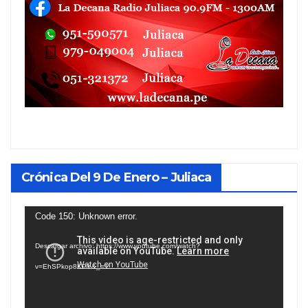
Crónica Del 9 De Enero – Juliaca
Reproductor
Code 150: Unknown error.
de
Descargar archivo: https://www.youtube.com/watch?
vídeo
v=EhSPkop8KPY&_=1