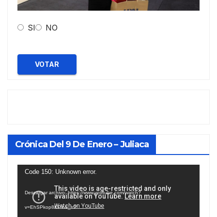
SI
NO
VOTAR
Crónica Del 9 De Enero – Juliaca
Reproductor
Code 150: Unknown error.
de
Descargar archivo: https://www.youtube.com/watch?
vídeo
v=EhSPkop8KPY&_=2