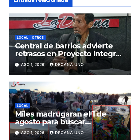
Entrada relacionada
LOCAL
OTROS
Central de barrios advierte
retrasos en Proyecto Integral
de Agua y Alcantarillado para
AGO 1, 2026
DECANA UNO
Juliaca
LOCAL
Miles madrugaran el 1 de
agosto para buscar
piedrecillas en los ríos y
AGO 1, 2026
DECANA UNO
realizar la challa por la