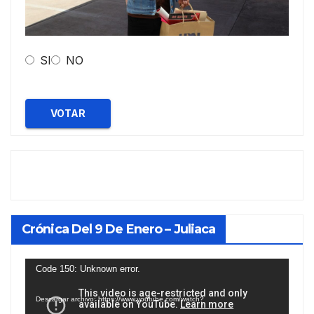
SI
NO
VOTAR
Crónica Del 9 De Enero – Juliaca
Reproductor
Code 150: Unknown error.
de
Descargar archivo: https://www.youtube.com/watch?
vídeo