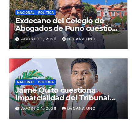
NACIONAL
POLÍTICA
Exdecano del Colegio de
Abogados de Puno cuestiona
propuestas sobre seguridad
AGOSTO 1, 2026
DECANA UNO
ciudadana
NACIONAL
POLÍTICA
Jaime Quito cuestiona
imparcialidad del Tribunal
Constitucional tras liberación
AGOSTO 1, 2026
DECANA UNO
de Ollanta Humala