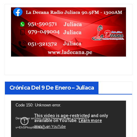
Crónica Del 9 De Enero – Juliaca
Reproductor
Code 150: Unknown error.
de
Descargar archivo: https://www.youtube.com/watch?
vídeo
v=EhSPkop8KPY&_=1