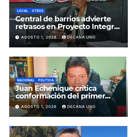
LOCAL
OTROS
Central de barrios advierte
retrasos en Proyecto Integral
de Agua y Alcantarillado para
AGOSTO 1, 2026
DECANA UNO
Juliaca
NACIONAL
POLÍTICA
Juan Echenique critica
conformación del primer
gabinete ministerial de Keiko
AGOSTO 1, 2026
DECANA UNO
Fujimori