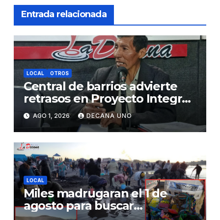
Entrada relacionada
LOCAL
OTROS
Central de barrios advierte
retrasos en Proyecto Integral
de Agua y Alcantarillado para
AGO 1, 2026
DECANA UNO
Juliaca
LOCAL
Miles madrugaran el 1 de
agosto para buscar
piedrecillas en los ríos y