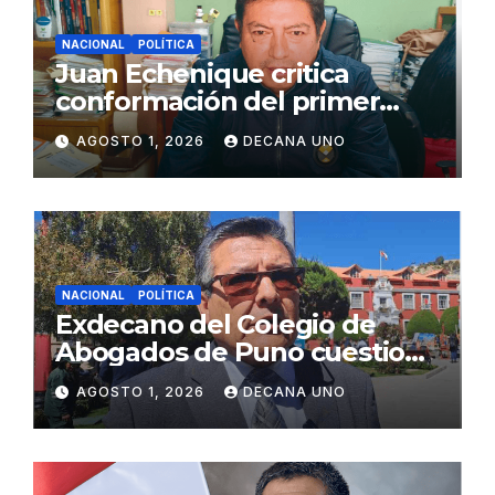
NACIONAL
POLÍTICA
Juan Echenique critica
conformación del primer
gabinete ministerial de Keiko
AGOSTO 1, 2026
DECANA UNO
Fujimori
NACIONAL
POLÍTICA
Exdecano del Colegio de
Abogados de Puno cuestiona
propuestas sobre seguridad
AGOSTO 1, 2026
DECANA UNO
ciudadana