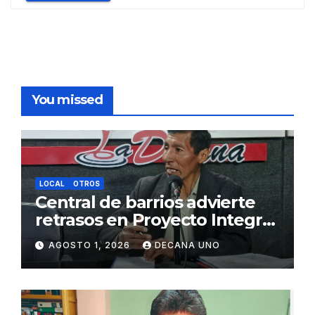
You missed
LOCAL
OTROS
Central de barrios advierte
retrasos en Proyecto Integral
de Agua y Alcantarillado para
AGOSTO 1, 2026
DECANA UNO
Juliaca