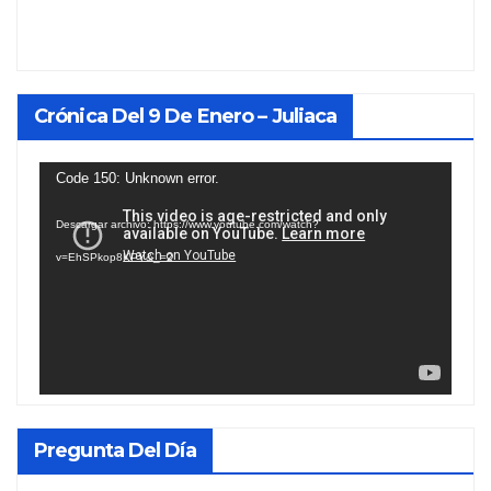
Crónica Del 9 De Enero – Juliaca
Reproductor
Code 150: Unknown error.
de
Descargar archivo: https://www.youtube.com/watch?
vídeo
v=EhSPkop8KPY&_=2
Pregunta Del Día