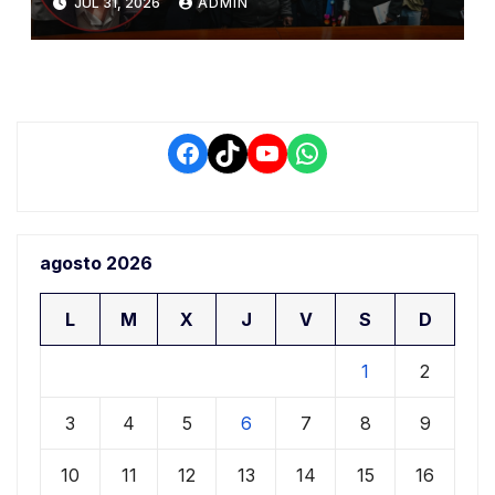
JUL 31, 2026
ADMIN
conflictos de interés y
retrasos
Facebook
TikTok
YouTube
WhatsApp
agosto 2026
L
M
X
J
V
S
D
1
2
3
4
5
6
7
8
9
10
11
12
13
14
15
16