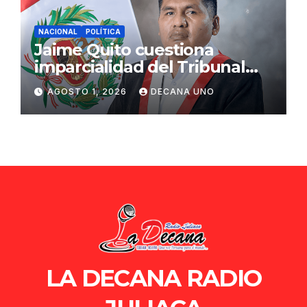
NACIONAL
POLÍTICA
Jaime Quito cuestiona
imparcialidad del Tribunal
Constitucional tras liberación
AGOSTO 1, 2026
DECANA UNO
de Ollanta Humala
LA DECANA RADIO