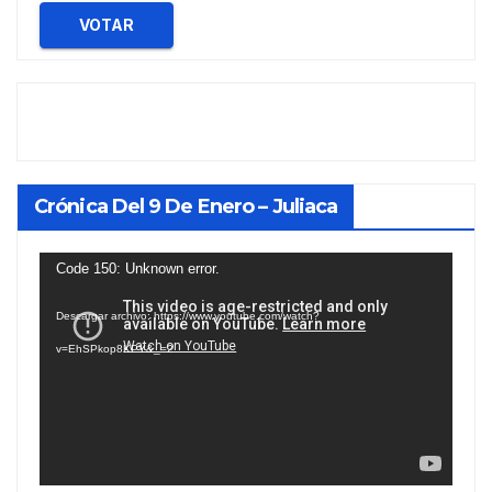
VOTAR
Crónica Del 9 De Enero – Juliaca
Reproductor
Code 150: Unknown error.
de
Descargar archivo: https://www.youtube.com/watch?
vídeo
v=EhSPkop8KPY&_=2