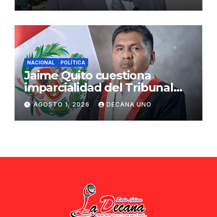
ciudadana
NACIONAL
POLÍTICA
Jaime Quito cuestiona
imparcialidad del Tribunal
Constitucional tras liberación
AGOSTO 1, 2026
DECANA UNO
de Ollanta Humala