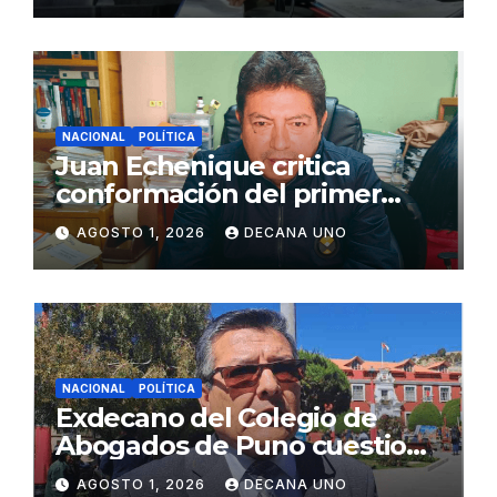
NACIONAL
POLÍTICA
Juan Echenique critica
conformación del primer
gabinete ministerial de Keiko
AGOSTO 1, 2026
DECANA UNO
Fujimori
NACIONAL
POLÍTICA
Exdecano del Colegio de
Abogados de Puno cuestiona
propuestas sobre seguridad
AGOSTO 1, 2026
DECANA UNO