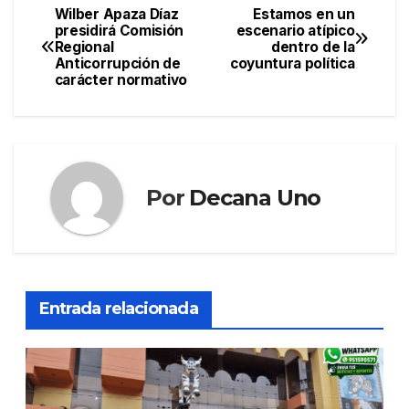
Wilber Apaza Díaz
Estamos en un
Navegación
presidirá Comisión
escenario atípico
Regional
dentro de la
de
Anticorrupción de
coyuntura política
carácter normativo
entradas
Por
Decana Uno
Entrada relacionada