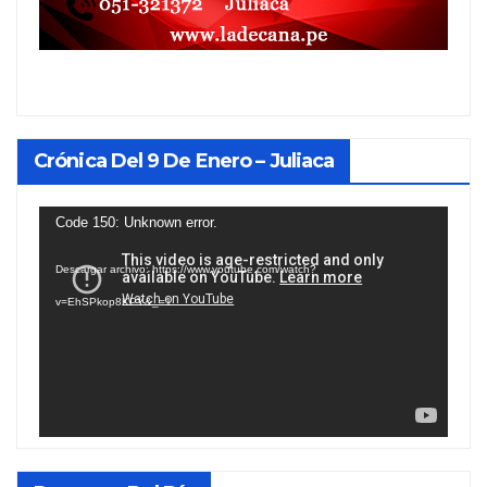
Crónica Del 9 De Enero – Juliaca
Reproductor
Code 150: Unknown error.
de
Descargar archivo: https://www.youtube.com/watch?
vídeo
v=EhSPkop8KPY&_=1