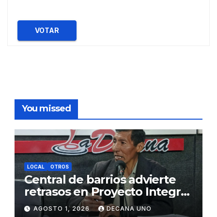
VOTAR
You missed
LOCAL
OTROS
Central de barrios advierte
retrasos en Proyecto Integral
de Agua y Alcantarillado para
AGOSTO 1, 2026
DECANA UNO
Juliaca