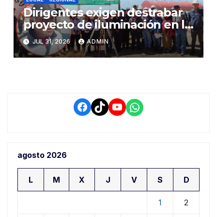
Dirigentes exigen destrabar
proyecto de iluminación en la
salida a Puno y alertan por
JUL 31, 2026
ADMIN
demora que pone en riesgo a
conductores
Facebook
TikTok
YouTube
WhatsApp
agosto 2026
L
M
X
J
V
S
D
1
2