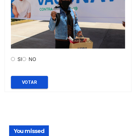
SI
NO
VOTAR
You missed