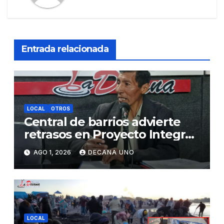
Entrada relacionada
LOCAL
OTROS
Central de barrios advierte
retrasos en Proyecto Integral
de Agua y Alcantarillado para
AGO 1, 2026
DECANA UNO
Juliaca
LOCAL