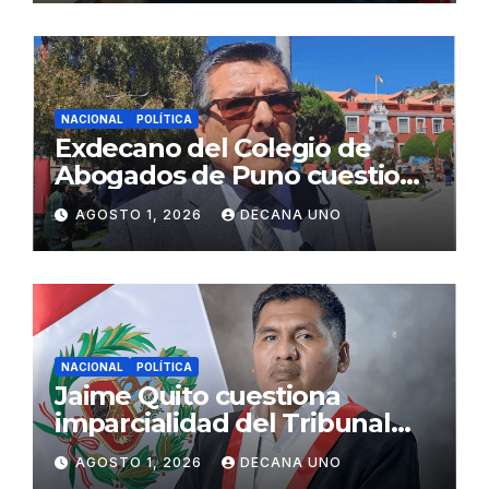
NACIONAL
POLÍTICA
Exdecano del Colegio de
Abogados de Puno cuestiona
propuestas sobre seguridad
AGOSTO 1, 2026
DECANA UNO
ciudadana
NACIONAL
POLÍTICA
Jaime Quito cuestiona
imparcialidad del Tribunal
Constitucional tras liberación
AGOSTO 1, 2026
DECANA UNO
de Ollanta Humala