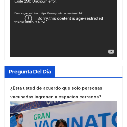
Reproductor
Code 150: Unknown error.
de
Descargar archivo: https://www.youtube.com/watch?
vídeo
v=EhSPkop8KPY&_=2
Pregunta Del Día
¿Esta usted de acuerdo que solo personas
vacunadas ingresen a espacios cerrados?