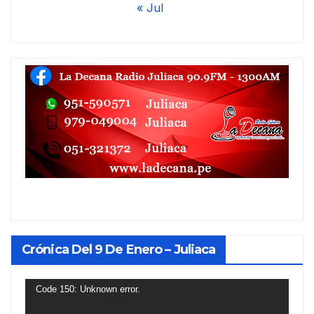
« Jul
Crónica Del 9 De Enero – Juliaca
Reproductor
Code 150: Unknown error.
de