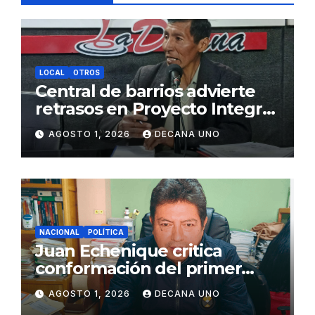
LOCAL
OTROS
Central de barrios advierte
retrasos en Proyecto Integral
de Agua y Alcantarillado para
AGOSTO 1, 2026
DECANA UNO
Juliaca
NACIONAL
POLÍTICA
Juan Echenique critica
conformación del primer
gabinete ministerial de Keiko
AGOSTO 1, 2026
DECANA UNO
Fujimori