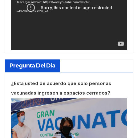
Descargar archivo: https://www.youtube.com/watch?
vídeo
v=EhSPkop8KPY&_=1
Pregunta Del Día
¿Esta usted de acuerdo que solo personas
vacunadas ingresen a espacios cerrados?