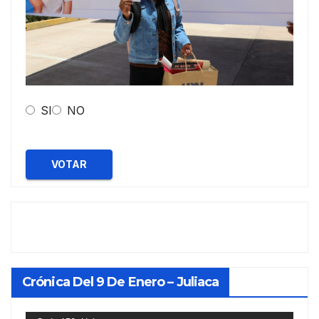
SI
NO
VOTAR
Crónica Del 9 De Enero – Juliaca