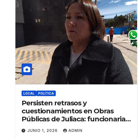
LOCAL
POLÍTICA
Persisten retrasos y
cuestionamientos en Obras
Públicas de Juliaca: funcionaria
atribuye paralizaciones a
JUNIO 1, 2026
ADMIN
residentes y falta de personal