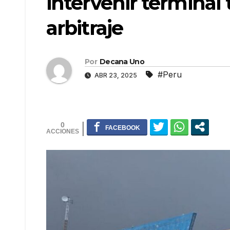
intervenir terminal 
arbitraje
Por
Decana Uno
#Peru
ABR 23, 2025
0