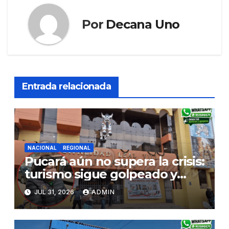
Por
Decana Uno
Entrada relacionada
NACIONAL
REGIONAL
Pucará aún no supera la crisis:
turismo sigue golpeado y
alcaldesa exige al nuevo
JUL 31, 2026
ADMIN
Gobierno fondos para obras
paralizadas