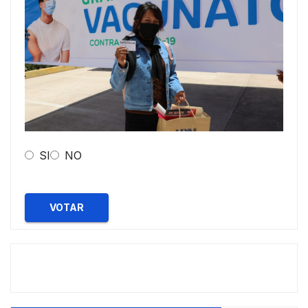
SI
NO
VOTAR