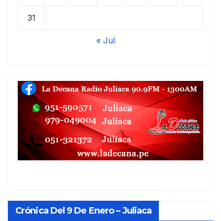
31
« Jul
Crónica Del 9 De Enero – Juliaca