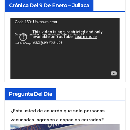
Crónica Del 9 De Enero – Juliaca
Reproductor
Code 150: Unknown error.
de
Descargar archivo: https://www.youtube.com/watch?
vídeo
v=EhSPkop8KPY&_=2
Pregunta Del Día
¿Esta usted de acuerdo que solo personas
vacunadas ingresen a espacios cerrados?