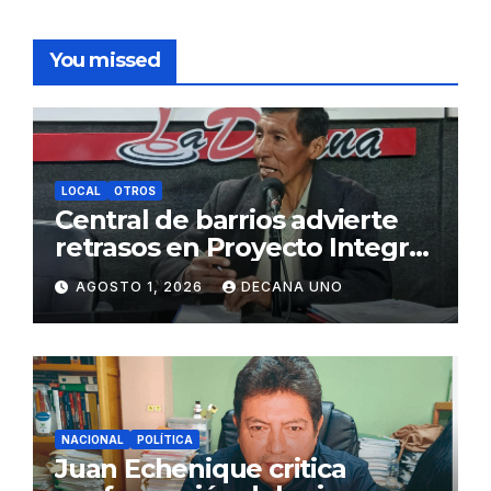
You missed
LOCAL
OTROS
Central de barrios advierte
retrasos en Proyecto Integral
de Agua y Alcantarillado para
AGOSTO 1, 2026
DECANA UNO
Juliaca
NACIONAL
POLÍTICA
Juan Echenique critica