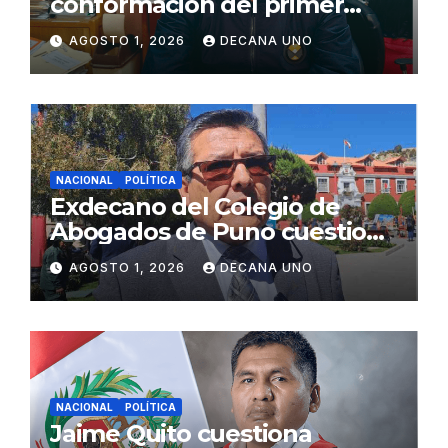
conformación del primer
gabinete ministerial de Keiko
AGOSTO 1, 2026
DECANA UNO
Fujimori
NACIONAL
POLÍTICA
Exdecano del Colegio de
Abogados de Puno cuestiona
propuestas sobre seguridad
AGOSTO 1, 2026
DECANA UNO
ciudadana
NACIONAL
POLÍTICA
Jaime Quito cuestiona