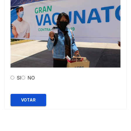
SI
NO
VOTAR