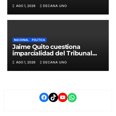
propuestas sobre seguridad
AGO 1, 2026
DECANA UNO
ciudadana
NACIONAL
POLÍTICA
Jaime Quito cuestiona
imparcialidad del Tribunal
Constitucional tras liberación
AGO 1, 2026
DECANA UNO
de Ollanta Humala
Facebook
TikTok
YouTube
WhatsApp