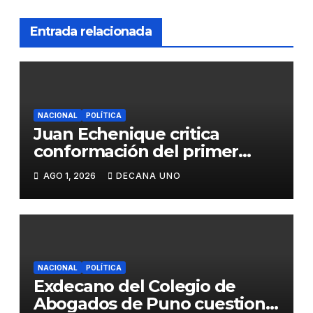
Entrada relacionada
NACIONAL
POLÍTICA
Juan Echenique critica
conformación del primer
gabinete ministerial de Keiko
AGO 1, 2026
DECANA UNO
Fujimori
NACIONAL
POLÍTICA
Exdecano del Colegio de
Abogados de Puno cuestiona