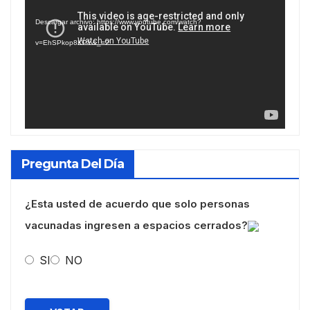
de
Descargar archivo: https://www.youtube.com/watch?
vídeo
v=EhSPkop8KPY&_=2
Pregunta Del Día
¿Esta usted de acuerdo que solo personas
vacunadas ingresen a espacios cerrados?
SI
NO