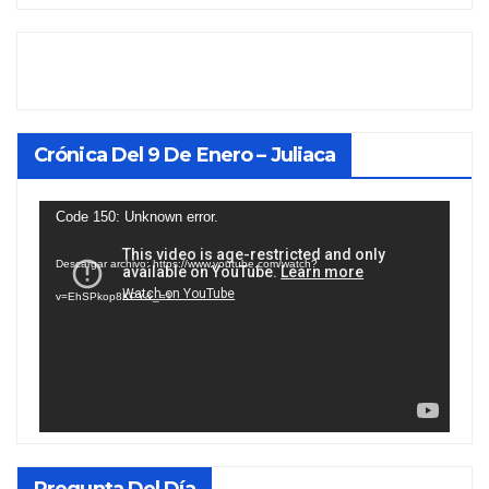
Crónica Del 9 De Enero – Juliaca
Reproductor
Code 150: Unknown error.
de
Descargar archivo: https://www.youtube.com/watch?
vídeo
v=EhSPkop8KPY&_=1
Pregunta Del Día