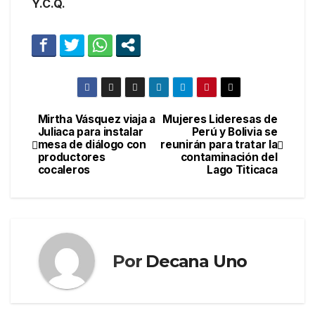
Y.C.Q.
Mirtha Vásquez viaja a
Mujeres Lideresas de
Navegación
Juliaca para instalar
Perú y Bolivia se
mesa de diálogo con
reunirán para tratar la
de
productores
contaminación del
cocaleros
Lago Titicaca
entradas
Por
Decana Uno