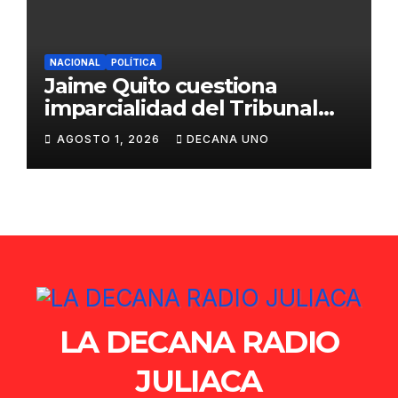
NACIONAL
POLÍTICA
Jaime Quito cuestiona
imparcialidad del Tribunal
Constitucional tras liberación
AGOSTO 1, 2026
DECANA UNO
de Ollanta Humala
LA DECANA RADIO
JULIACA