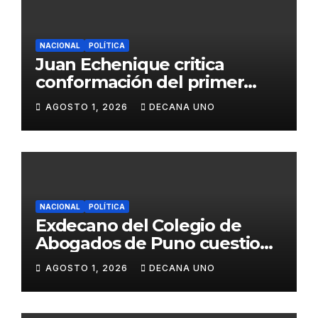
NACIONAL
POLÍTICA
Juan Echenique critica
conformación del primer
gabinete ministerial de Keiko
AGOSTO 1, 2026
DECANA UNO
Fujimori
NACIONAL
POLÍTICA
Exdecano del Colegio de
Abogados de Puno cuestiona
propuestas sobre seguridad
AGOSTO 1, 2026
DECANA UNO
ciudadana