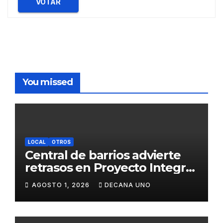
VOTAR
You missed
LOCAL
OTROS
Central de barrios advierte
retrasos en Proyecto Integral
de Agua y Alcantarillado para
AGOSTO 1, 2026
DECANA UNO
Juliaca