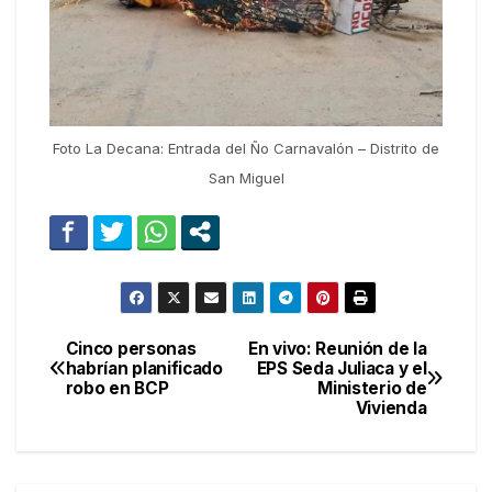
Foto La Decana: Entrada del Ño Carnavalón – Distrito de
San Miguel
Cinco personas
En vivo: Reunión de la
Navegación
habrían planificado
EPS Seda Juliaca y el
robo en BCP
Ministerio de
de
Vivienda
entradas