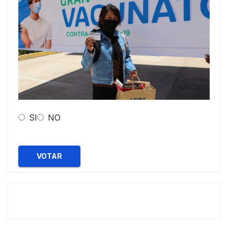
SI
NO
VOTAR