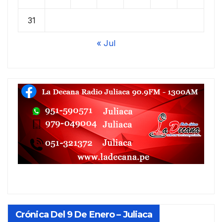
31
« Jul
Crónica Del 9 De Enero – Juliaca