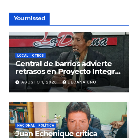
You missed
LOCAL
OTROS
Central de barrios advierte
retrasos en Proyecto Integral
de Agua y Alcantarillado para
AGOSTO 1, 2026
DECANA UNO
Juliaca
NACIONAL
POLÍTICA
Juan Echenique critica