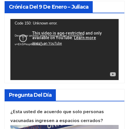
Crónica Del 9 De Enero – Juliaca
Reproductor
Code 150: Unknown error.
de
Descargar archivo: https://www.youtube.com/watch?
vídeo
v=EhSPkop8KPY&_=2
Pregunta Del Día
¿Esta usted de acuerdo que solo personas
vacunadas ingresen a espacios cerrados?