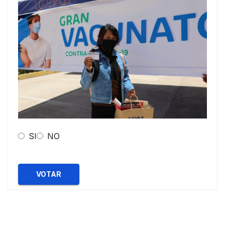
SI
NO
VOTAR