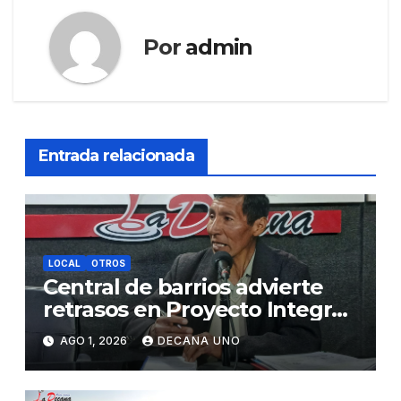
Por
admin
Entrada relacionada
LOCAL
OTROS
Central de barrios advierte
retrasos en Proyecto Integral
de Agua y Alcantarillado para
AGO 1, 2026
DECANA UNO
Juliaca