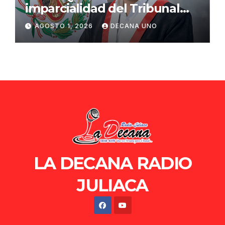
imparcialidad del Tribunal
Constitucional tras liberación
AGOSTO 1, 2026
DECANA UNO
de Ollanta Humala
LA DECANA RADIO
JULIACA