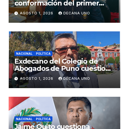
conformación del primer
gabinete ministerial de Keiko
AGOSTO 1, 2026
DECANA UNO
Fujimori
NACIONAL
POLÍTICA
Exdecano del Colegio de
Abogados de Puno cuestiona
propuestas sobre seguridad
AGOSTO 1, 2026
DECANA UNO
ciudadana
NACIONAL
POLÍTICA
Jaime Quito cuestiona