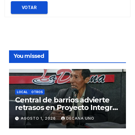
VOTAR
You missed
LOCAL
OTROS
Central de barrios advierte
retrasos en Proyecto Integral
de Agua y Alcantarillado para
AGOSTO 1, 2026
DECANA UNO
Juliaca