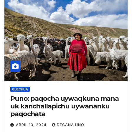
QUECHUA
Puno: paqocha uywaqkuna mana
uk kanchallapichu uywananku
paqochata
ABRIL 13, 2024
DECANA UNO