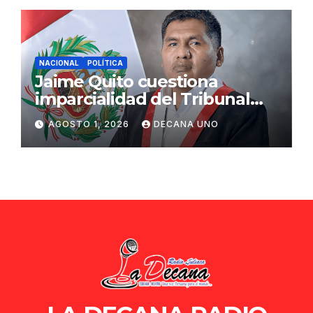
NACIONAL
POLÍTICA
Jaime Quito cuestiona
imparcialidad del Tribunal
Constitucional tras liberación
AGOSTO 1, 2026
DECANA UNO
de Ollanta Humala