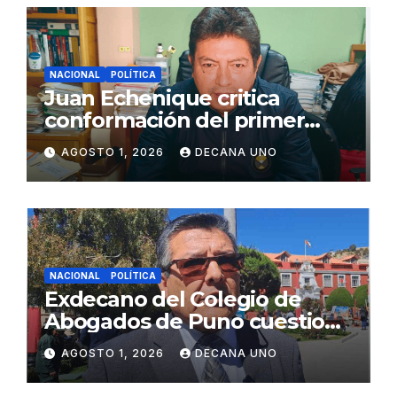
NACIONAL
POLÍTICA
Juan Echenique critica
conformación del primer
gabinete ministerial de Keiko
AGOSTO 1, 2026
DECANA UNO
Fujimori
NACIONAL
POLÍTICA
Exdecano del Colegio de
Abogados de Puno cuestiona
propuestas sobre seguridad
AGOSTO 1, 2026
DECANA UNO
ciudadana