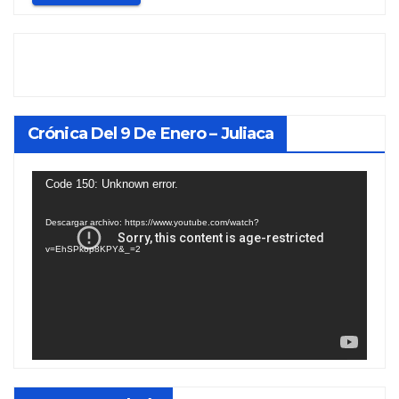
Crónica Del 9 De Enero – Juliaca
Reproductor
Code 150: Unknown error.
de
Descargar archivo: https://www.youtube.com/watch?
vídeo
v=EhSPkop8KPY&_=2