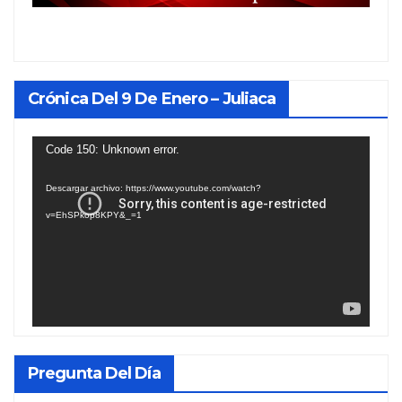
Crónica Del 9 De Enero – Juliaca
Reproductor
Code 150: Unknown error.
de
Descargar archivo: https://www.youtube.com/watch?
vídeo
v=EhSPkop8KPY&_=1
Pregunta Del Día