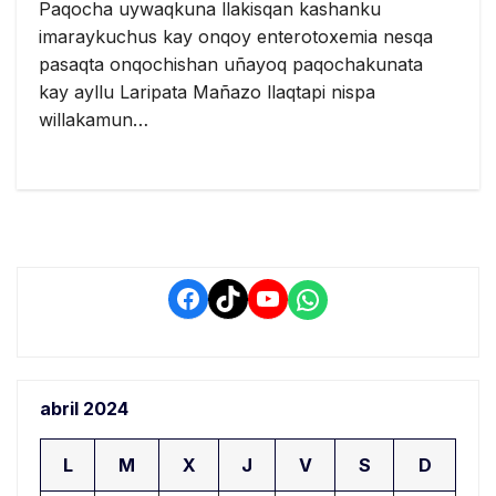
Paqocha uywaqkuna llakisqan kashanku
imaraykuchus kay onqoy enterotoxemia nesqa
pasaqta onqochishan uñayoq paqochakunata
kay ayllu Laripata Mañazo llaqtapi nispa
willakamun…
Facebook
TikTok
YouTube
WhatsApp
abril 2024
L
M
X
J
V
S
D