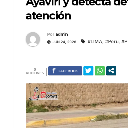
Ayaviri y detecta d
atención
Por
admin
#LIMA
,
#Peru
,
#P
JUN 24, 2026
0