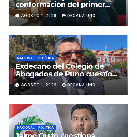
conformación del primer
gabinete ministerial de Keiko
AGOSTO 1, 2026
DECANA UNO
Fujimori
NACIONAL
POLÍTICA
Exdecano del Colegio de
Abogados de Puno cuestiona
propuestas sobre seguridad
AGOSTO 1, 2026
DECANA UNO
ciudadana
NACIONAL
POLÍTICA
Jaime Quito cuestiona