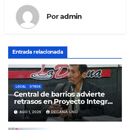
Por
admin
Entrada relacionada
LOCAL
OTROS
Central de barrios advierte
retrasos en Proyecto Integral
de Agua y Alcantarillado para
AGO 1, 2026
DECANA UNO
Juliaca