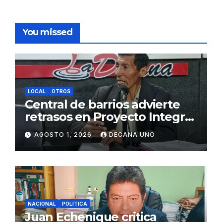
You missed
LOCAL
OTROS
Central de barrios advierte
retrasos en Proyecto Integral
de Agua y Alcantarillado para
AGOSTO 1, 2026
DECANA UNO
Juliaca
NACIONAL
POLÍTICA
Juan Echenique critica