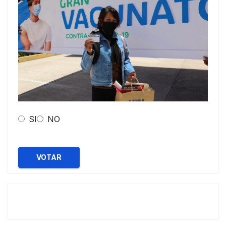
SI
NO
VOTAR