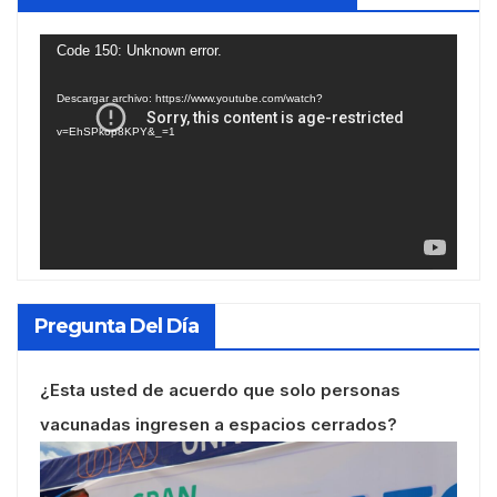
Reproductor
Code 150: Unknown error.
de
Descargar archivo: https://www.youtube.com/watch?
vídeo
v=EhSPkop8KPY&_=1
Pregunta Del Día
¿Esta usted de acuerdo que solo personas
vacunadas ingresen a espacios cerrados?