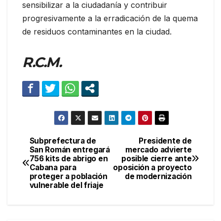
sensibilizar a la ciudadanía y contribuir
progresivamente a la erradicación de la quema
de residuos contaminantes en la ciudad.
R.C.M.
Subprefectura de
Presidente de
Navegación
San Román entregará
mercado advierte
756 kits de abrigo en
posible cierre ante
de
Cabana para
oposición a proyecto
proteger a población
de modernización
entradas
vulnerable del friaje