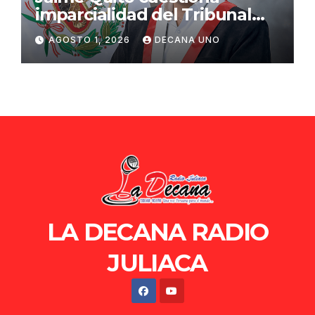
imparcialidad del Tribunal
Constitucional tras liberación
AGOSTO 1, 2026
DECANA UNO
de Ollanta Humala
LA DECANA RADIO
JULIACA