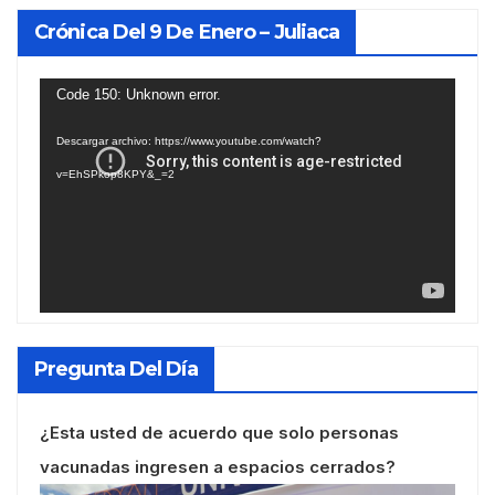
Crónica Del 9 De Enero – Juliaca
Reproductor
Code 150: Unknown error.
de
Descargar archivo: https://www.youtube.com/watch?
vídeo
v=EhSPkop8KPY&_=2
Pregunta Del Día
¿Esta usted de acuerdo que solo personas
vacunadas ingresen a espacios cerrados?