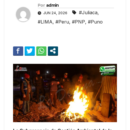
Por
admin
#Juliaca
,
JUN 24, 2026
#LIMA
,
#Peru
,
#PNP
,
#Puno