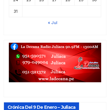
31
« Jul
Crónica Del 9 De Enero – Juliaca