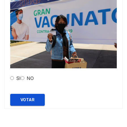
SI
NO
VOTAR