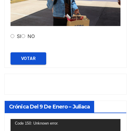
SI
NO
VOTAR
Crónica Del 9 De Enero – Juliaca
Reproductor
Code 150: Unknown error.