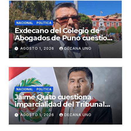
NACIONAL
POLÍTICA
Exdecano del Colegio de
Abogados de Puno cuestiona
propuestas sobre seguridad
AGOSTO 1, 2026
DECANA UNO
ciudadana
NACIONAL
POLÍTICA
Jaime Quito cuestiona
imparcialidad del Tribunal
Constitucional tras liberación
AGOSTO 1, 2026
DECANA UNO
de Ollanta Humala