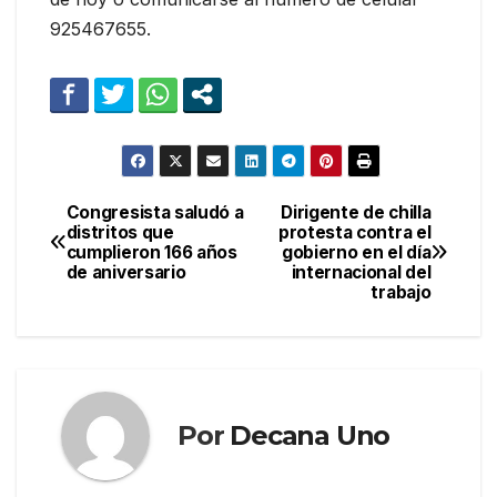
925467655.
Congresista saludó a
Dirigente de chilla
Navegación
distritos que
protesta contra el
cumplieron 166 años
gobierno en el día
de
de aniversario
internacional del
trabajo
entradas
Por
Decana Uno