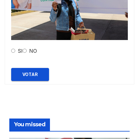
SI
NO
VOTAR
You missed