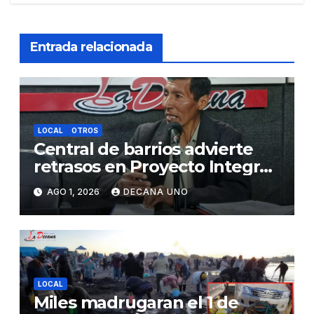
Entrada relacionada
LOCAL
OTROS
Central de barrios advierte
retrasos en Proyecto Integral
de Agua y Alcantarillado para
AGO 1, 2026
DECANA UNO
Juliaca
LOCAL
Miles madrugaran el 1 de