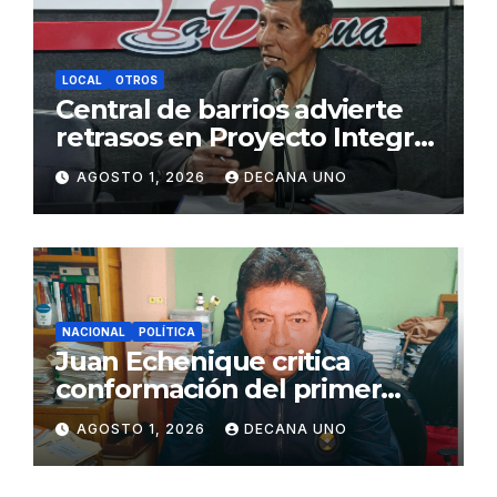
LOCAL
OTROS
Central de barrios advierte
retrasos en Proyecto Integral
de Agua y Alcantarillado para
AGOSTO 1, 2026
DECANA UNO
Juliaca
NACIONAL
POLÍTICA
Juan Echenique critica
conformación del primer
gabinete ministerial de Keiko
AGOSTO 1, 2026
DECANA UNO
Fujimori