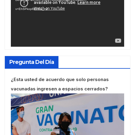
vídeo
v=EhSPkop8KPY&_=2
Pregunta Del Día
¿Esta usted de acuerdo que solo personas
vacunadas ingresen a espacios cerrados?