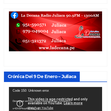
Crónica Del 9 De Enero – Juliaca
Reproductor
Code 150: Unknown error.
de
Descargar archivo: https://www.youtube.com/watch?
vídeo
v=EhSPkop8KPY&_=1