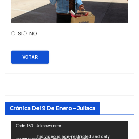
SI
NO
VOTAR
Crónica Del 9 De Enero – Juliaca
Reproductor
Code 150: Unknown error.
de
Descargar archivo: https://www.youtube.com/watch?