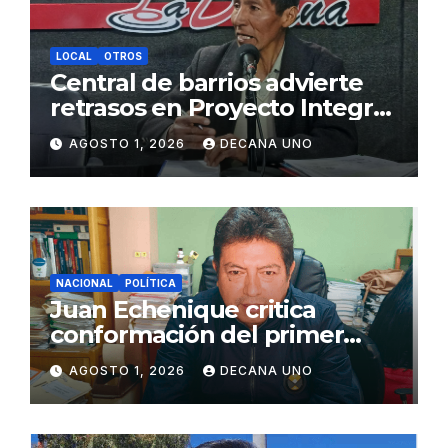
LOCAL
OTROS
Central de barrios advierte
retrasos en Proyecto Integral
de Agua y Alcantarillado para
AGOSTO 1, 2026
DECANA UNO
Juliaca
NACIONAL
POLÍTICA
Juan Echenique critica
conformación del primer
gabinete ministerial de Keiko
AGOSTO 1, 2026
DECANA UNO
Fujimori