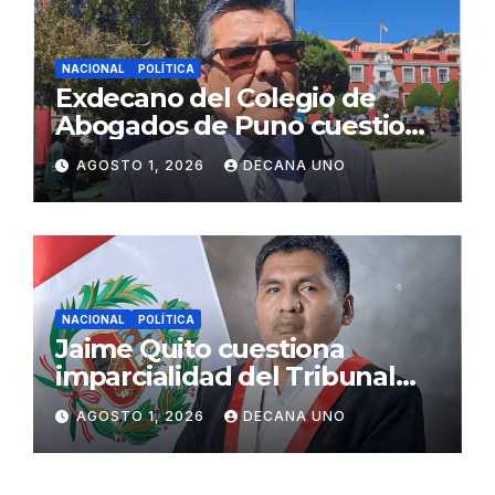
NACIONAL
POLÍTICA
Exdecano del Colegio de
Abogados de Puno cuestiona
propuestas sobre seguridad
AGOSTO 1, 2026
DECANA UNO
ciudadana
NACIONAL
POLÍTICA
Jaime Quito cuestiona
imparcialidad del Tribunal
Constitucional tras liberación
AGOSTO 1, 2026
DECANA UNO
de Ollanta Humala