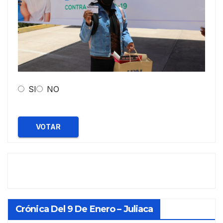
SI
NO
VOTAR
Crónica Del 9 De Enero – Juliaca