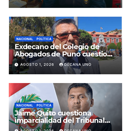
Fujimori
NACIONAL
POLÍTICA
Exdecano del Colegio de
Abogados de Puno cuestiona
propuestas sobre seguridad
AGOSTO 1, 2026
DECANA UNO
ciudadana
NACIONAL
POLÍTICA
Jaime Quito cuestiona
imparcialidad del Tribunal
Constitucional tras liberación
AGOSTO 1, 2026
DECANA UNO