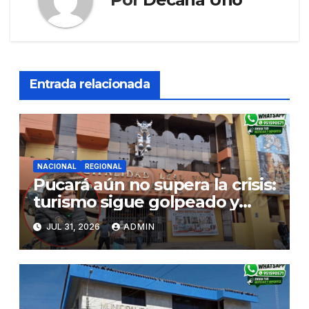
Entrada relacionada
NACIONAL
REGIONAL
Pucará aún no supera la crisis:
turismo sigue golpeado y
alcaldesa exige al nuevo
JUL 31, 2026
ADMIN
Gobierno fondos para obras
paralizadas