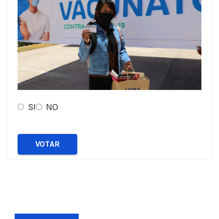
SI
NO
VOTAR