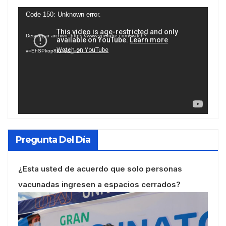
Reproductor
Code 150: Unknown error.
de
Descargar archivo: https://www.youtube.com/watch?
vídeo
v=EhSPkop8KPY&_=2
Pregunta Del Día
¿Esta usted de acuerdo que solo personas
vacunadas ingresen a espacios cerrados?