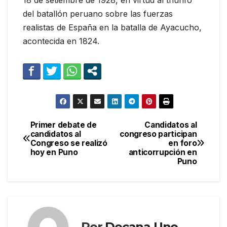
del batallón peruano sobre las fuerzas
realistas de España en la batalla de Ayacucho,
acontecida en 1824.
Primer debate de
Candidatos al
Navegación
candidatos al
congreso participan
Congreso se realizó
en foro
de
hoy en Puno
anticorrupción en
Puno
entradas
Por
Decana Uno