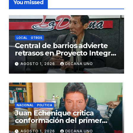
You missed
LOCAL
OTROS
Central de barrios advierte
retrasos en Proyecto Integral
de Agua y Alcantarillado para
AGOSTO 1, 2026
DECANA UNO
Juliaca
NACIONAL
POLÍTICA
Juan Echenique critica
conformación del primer
gabinete ministerial de Keiko
AGOSTO 1, 2026
DECANA UNO