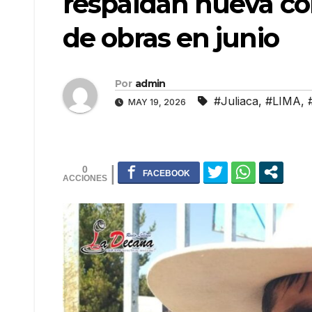
respaldan nueva con
de obras en junio
Por
admin
#Juliaca
,
#LIMA
,
MAY 19, 2026
0