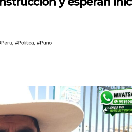
strucción y esperan inic
#Peru
,
#Politica
,
#Puno